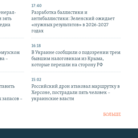
17:40
енерал-
Разработка баллистики и
 зять
антибаллистики: Зеленский ожидает
медиа
«нужных результатов» в 2026-2027
годах
16:18
Ормузском
В Украине сообщили о подозрении трем
ва –
бывшим налоговикам из Крыма,
которые перешли на сторону РФ
15:02
тавить
Российский дрон атаковал маршрутку в
Херсоне, пострадали пять человек –
 запасов –
украинские власти
БОЛЬШЕ