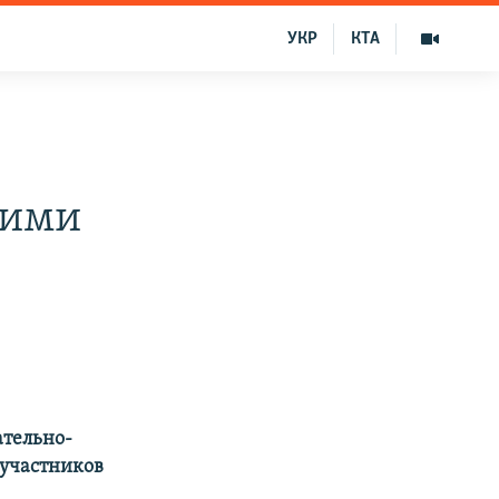
УКР
КТА
кими
ательно-
 участников