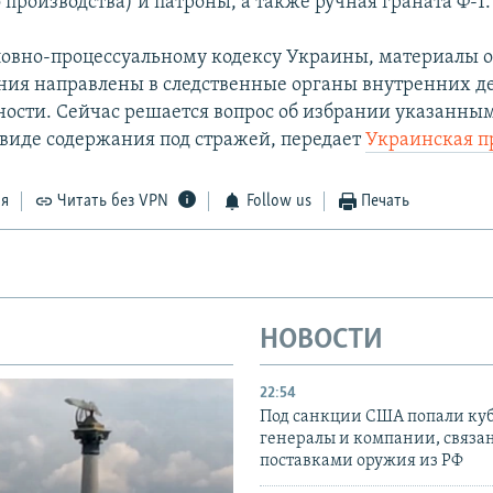
производства) и патроны, а также ручная граната Ф-1.
ловно-процессуальному кодексу Украины, материалы 
ия направлены в следственные органы внутренних де
ности. Сейчас решается вопрос об избрании указанн
 виде содержания под стражей, передает
Украинская п
ся
Читать без VPN
Follow us
Печать
НОВОСТИ
22:54
Под санкции США попали ку
генералы и компании, связа
поставками оружия из РФ