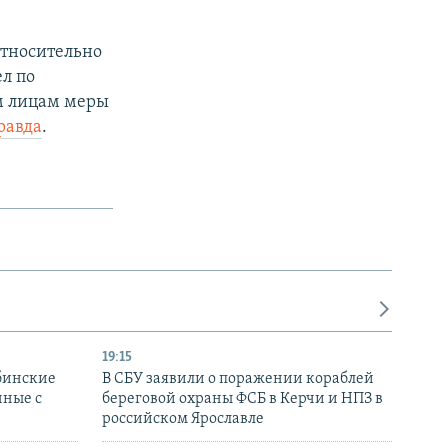
относительно
л по
ым лицам меры
равда
.
19:15
бинские
В СБУ заявили о поражении кораблей
нные с
береговой охраны ФСБ в Керчи и НПЗ в
российском Ярославле