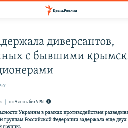
адержала диверсантов,
нных с бывшими крымс
ционерами
7:01
ся
Читать без VPN
асности Украины в рамках противодействия разведыв
 группам Российской Федерации задержала еще двух
 группы.