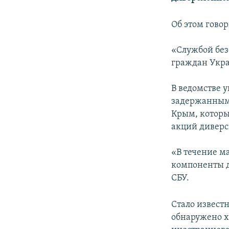
ПОБЕДИТЕЛЕЙ НЕ СУДЯТ?
КРЫМ.НЕПОКОРЕННЫЙ
Об этом гово
ELIFBE
«Службой без
УКРАИНСКАЯ ПРОБЛЕМА КРЫМА
граждан Укра
В ведомстве 
задержанным
Крым, которы
акций диверс
«В течение м
компоненты д
СБУ.
Стало извест
обнаружено х