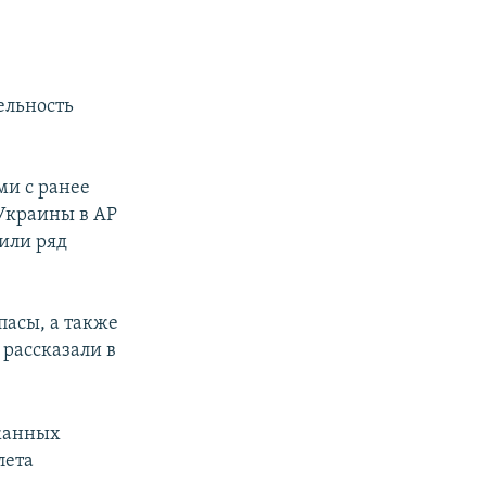
ельность
ми с ранее
Украины в АР
или ряд
асы, а также
 рассказали в
ржанных
лета