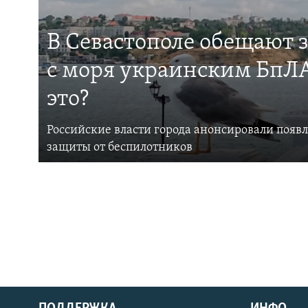
В Севастополе обещают 
с моря украинским БпЛА
это?
Российские власти города анонсировали появ
защиты от беспилотников