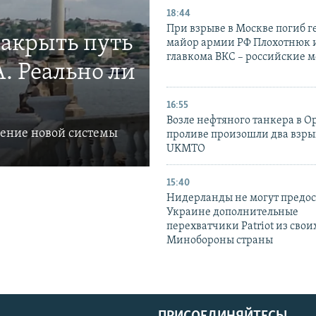
18:44
При взрыве в Москве погиб г
закрыть путь
майор армии РФ Плохотнюк и
главкома ВКС – российские 
. Реально ли
16:55
Возле нефтяного танкера в 
ление новой системы
проливе произошли два взры
UKMTO
15:40
Нидерланды не могут предос
Украине дополнительные
перехватчики Patriot из своих
Минобороны страны