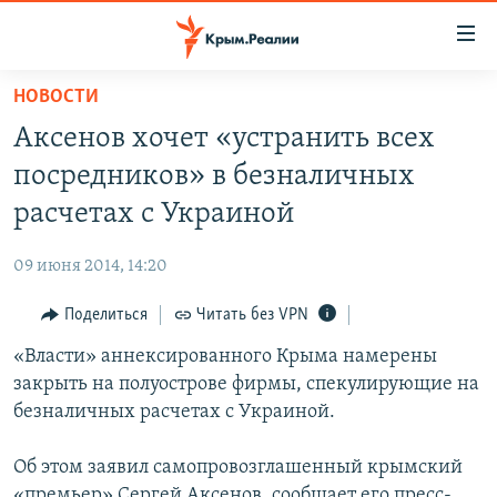
Доступность
ссылки
Вернуться
НОВОСТИ
к
НОВОСТИ
Аксенов хочет «устранить всех
основному
СПЕЦПРОЕКТЫ
содержанию
посредников» в безналичных
ВОДА
Вернутся
ГРУЗ 200
расчетах с Украиной
к
ИСТОРИЯ
КАРТА ВОЕННЫХ ОБЪЕКТОВ КРЫМА
главной
09 июня 2014, 14:20
ЕЩЕ
11 ЛЕТ ОККУПАЦИИ КРЫМА. 11 ИСТОРИЙ СОПРОТИВЛЕНИЯ
навигации
Вернутся
Поделиться
Читать без VPN
РАДІО СВОБОДА
ИНТЕРАКТИВ
к
«Власти» аннексированного Крыма намерены
КАК ОБОЙТИ БЛОКИРОВКУ
ИНФОГРАФИКА
поиску
закрыть на полуострове фирмы, спекулирующие на
ТЕЛЕПРОЕКТ КРЫМ.РЕАЛИИ
безналичных расчетах с Украиной.
Українською
СОВЕТЫ ПРАВОЗАЩИТНИКОВ
Qırımtatar
Об этом заявил самопровозглашенный крымский
ПРОПАВШИЕ БЕЗ ВЕСТИ
«премьер» Сергей Аксенов, сообщает его пресс-