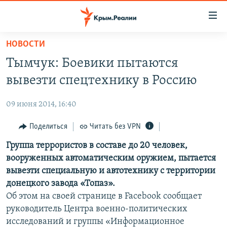
Доступность
ссылки
Вернуться
НОВОСТИ
к
НОВОСТИ
Тымчук: Боевики пытаются
основному
СПЕЦПРОЕКТЫ
содержанию
вывезти спецтехнику в Россию
ВОДА
Вернутся
ГРУЗ 200
к
09 июня 2014, 16:40
ИСТОРИЯ
КАРТА ВОЕННЫХ ОБЪЕКТОВ КРЫМА
главной
ЕЩЕ
Поделиться
Читать без VPN
11 ЛЕТ ОККУПАЦИИ КРЫМА. 11 ИСТОРИЙ СОПРОТИВЛЕНИЯ
навигации
Вернутся
РАДІО СВОБОДА
Группа террористов в составе до 20 человек,
ИНТЕРАКТИВ
к
вооруженных автоматическим оружием, пытается
КАК ОБОЙТИ БЛОКИРОВКУ
ИНФОГРАФИКА
поиску
вывезти специальную и автотехнику с территории
ТЕЛЕПРОЕКТ КРЫМ.РЕАЛИИ
донецкого завода «Топаз».
Українською
Об этом на своей странице в Facebook сообщает
СОВЕТЫ ПРАВОЗАЩИТНИКОВ
Qırımtatar
руководитель Центра военно-политических
ПРОПАВШИЕ БЕЗ ВЕСТИ
исследований и группы «Информационное