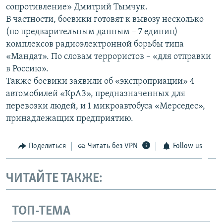
сопротивление» Дмитрий Тымчук.
ПРИСОЕДИНЯЙТЕСЬ!
ПОБЕДИТЕЛЕЙ НЕ СУДЯТ?
В частности, боевики готовят к вывозу несколько
КРЫМ.НЕПОКОРЕННЫЙ
(по предварительным данным – 7 единиц)
комплексов радиоэлектронной борьбы типа
ELIFBE
«Мандат». По словам террористов – «для отправки
УКРАИНСКАЯ ПРОБЛЕМА КРЫМА
в Россию».
Все сайты RFE/RL
Также боевики заявили об «экспроприации» 4
автомобилей «КрАЗ», предназначенных для
перевозки людей, и 1 микроавтобуса «Мерседес»,
принадлежащих предприятию.
Поделиться
Читать без VPN
Follow us
ЧИТАЙТЕ ТАКЖЕ:
ТОП-ТЕМА