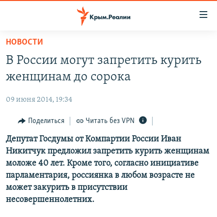
Доступность
ссылки
Вернуться
НОВОСТИ
к
НОВОСТИ
В России могут запретить курить
основному
СПЕЦПРОЕКТЫ
содержанию
женщинам до сорока
ВОДА
Вернутся
ГРУЗ 200
к
09 июня 2014, 19:34
ИСТОРИЯ
КАРТА ВОЕННЫХ ОБЪЕКТОВ КРЫМА
главной
ЕЩЕ
Поделиться
Читать без VPN
11 ЛЕТ ОККУПАЦИИ КРЫМА. 11 ИСТОРИЙ СОПРОТИВЛЕНИЯ
навигации
Вернутся
РАДІО СВОБОДА
Депутат Госдумы от Компартии России Иван
ИНТЕРАКТИВ
к
Никитчук предложил запретить курить женщинам
КАК ОБОЙТИ БЛОКИРОВКУ
ИНФОГРАФИКА
поиску
моложе 40 лет. Кроме того, согласно инициативе
ТЕЛЕПРОЕКТ КРЫМ.РЕАЛИИ
парламентария, россиянка в любом возрасте не
Українською
может закурить в присутствии
СОВЕТЫ ПРАВОЗАЩИТНИКОВ
Qırımtatar
несовершеннолетних.
ПРОПАВШИЕ БЕЗ ВЕСТИ