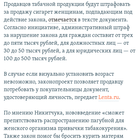
Продавцов табачной продукции будут штрафовать
ПРИСОЕДИНЯЙТЕСЬ!
ПОБЕДИТЕЛЕЙ НЕ СУДЯТ?
за продажу сигарет женщинам, подпадающим под
КРЫМ.НЕПОКОРЕННЫЙ
действие закона,
отмечается
в тексте документа.
Согласно инициативе, административный штраф
ELIFBE
за нарушение закона для граждан составит от трех
УКРАИНСКАЯ ПРОБЛЕМА КРЫМА
до пяти тысяч рублей, для должностных лиц — от
Все сайты RFE/RL
30 до 50 тысяч рублей, а для юридических лиц — от
100 до 500 тысяч рублей.
В случае если визуально установить возраст
невозможно, законопроект позволяет продавцу
потребовать у покупательницы документ,
удостоверяющий личность, передает
Lenta.ru
.
По мнению Никитчука, нововведение «сможет
препятствовать распространению пагубной для
женского организма привычки табакокурения».
Также закон помог бы бросить курить матерям