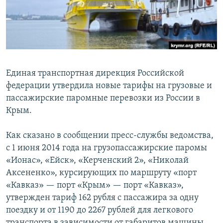
ПРИСОЕДИНЯЙТЕСЬ!
ПОБЕДИТЕЛЕЙ НЕ СУДЯТ?
КРЫМ.НЕПОКОРЕННЫЙ
ELIFBE
УКРАИНСКАЯ ПРОБЛЕМА КРЫМА
Единая транспортная дирекция Российской
Все сайты RFE/RL
федерации утвердила новые тарифы на грузовые и
пассажирские паромные перевозки из России в
Крым.
Как сказано в сообщении пресс-службы ведомства,
с 1 июня 2014 года на грузопассажирские паромы
«Ионас», «Ейск», «Керченский 2», «Николай
Аксененко», курсирующих по маршруту «порт
«Кавказ» — порт «Крым» — порт «Кавказ»,
утвержден тариф 162 рубля с пассажира за одну
поездку и от 1190 до 2267 рублей для легкового
транспорта в зависимости от габаритов машины.