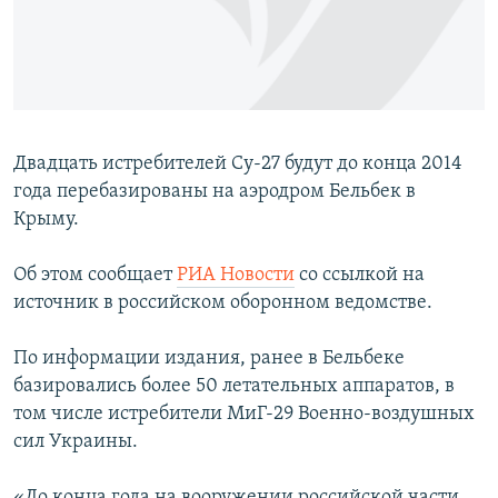
ПРИСОЕДИНЯЙТЕСЬ!
ПОБЕДИТЕЛЕЙ НЕ СУДЯТ?
КРЫМ.НЕПОКОРЕННЫЙ
ELIFBE
УКРАИНСКАЯ ПРОБЛЕМА КРЫМА
Двадцать истребителей Су-27 будут до конца 2014
Все сайты RFE/RL
года перебазированы на аэродром Бельбек в
Крыму.
Об этом сообщает
РИА Новости
со ссылкой на
источник в российском оборонном ведомстве.
По информации издания, ранее в Бельбеке
базировались более 50 летательных аппаратов, в
том числе истребители МиГ-29 Военно-воздушных
сил Украины.
«До конца года на вооружении российской части