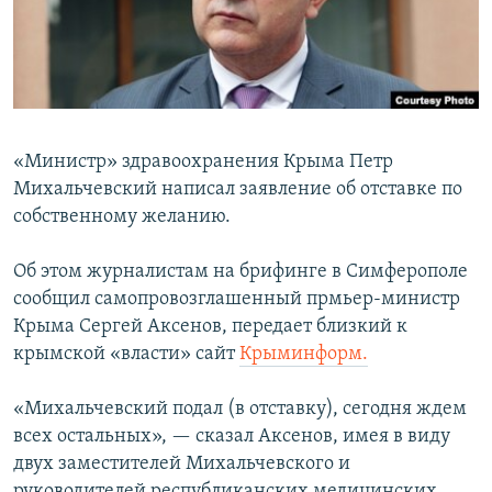
ПРИСОЕДИНЯЙТЕСЬ!
ПОБЕДИТЕЛЕЙ НЕ СУДЯТ?
КРЫМ.НЕПОКОРЕННЫЙ
ELIFBE
УКРАИНСКАЯ ПРОБЛЕМА КРЫМА
«Министр» здравоохранения Крыма Петр
Все сайты RFE/RL
Михальчевский написал заявление об отставке по
собственному желанию.
Об этом журналистам на брифинге в Симферополе
сообщил самопровозглашенный прмьер-министр
Крыма Сергей Аксенов, передает близкий к
крымской «власти» сайт
Крыминформ.
«Михальчевский подал (в отставку), сегодня ждем
всех остальных», — сказал Аксенов, имея в виду
двух заместителей Михальчевского и
руководителей республиканских медицинских