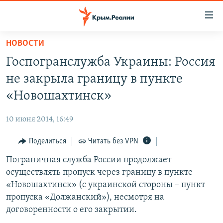
Доступность
ссылки
Вернуться
НОВОСТИ
к
НОВОСТИ
Госпогранслужба Украины: Россия
основному
СПЕЦПРОЕКТЫ
содержанию
не закрыла границу в пункте
ВОДА
Вернутся
ГРУЗ 200
«Новошахтинск»
к
ИСТОРИЯ
КАРТА ВОЕННЫХ ОБЪЕКТОВ КРЫМА
главной
10 июня 2014, 16:49
ЕЩЕ
11 ЛЕТ ОККУПАЦИИ КРЫМА. 11 ИСТОРИЙ СОПРОТИВЛЕНИЯ
навигации
Вернутся
Поделиться
Читать без VPN
РАДІО СВОБОДА
ИНТЕРАКТИВ
к
Пограничная служба России продолжает
КАК ОБОЙТИ БЛОКИРОВКУ
ИНФОГРАФИКА
поиску
осуществлять пропуск через границу в пункте
ТЕЛЕПРОЕКТ КРЫМ.РЕАЛИИ
«Новошахтинск» (с украинской стороны – пункт
Українською
пропуска «Должанский»), несмотря на
СОВЕТЫ ПРАВОЗАЩИТНИКОВ
Qırımtatar
договоренности о его закрытии.
ПРОПАВШИЕ БЕЗ ВЕСТИ