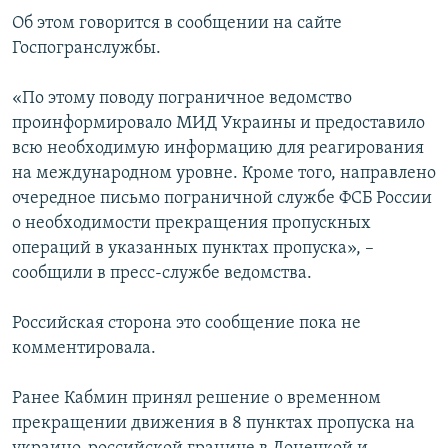
ПРИСОЕДИНЯЙТЕСЬ!
ПОБЕДИТЕЛЕЙ НЕ СУДЯТ?
Об этом говорится в сообщении на сайте
Госпогранслужбы.
КРЫМ.НЕПОКОРЕННЫЙ
ELIFBE
«По этому поводу пограничное ведомство
проинформировало МИД Украины и предоставило
УКРАИНСКАЯ ПРОБЛЕМА КРЫМА
всю необходимую информацию для реагирования
Все сайты RFE/RL
на международном уровне. Кроме того, направлено
очередное письмо пограничной службе ФСБ России
о необходимости прекращения пропускных
операций в указанных пунктах пропуска», –
сообщили в пресс-службе ведомства.
Российская сторона это сообщение пока не
комментировала.
Ранее Кабмин принял решение о временном
прекращении движения в 8 пунктах пропуска на