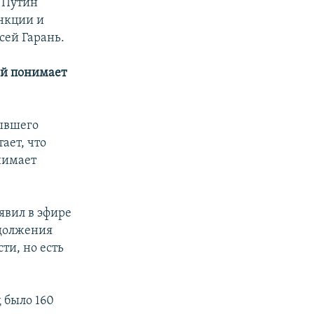
ь Путин
анкции и
сей Гарань.
ый понимает
ывшего
ает, что
нимает
явил в эфире
одолжения
ти, но есть
д было 160