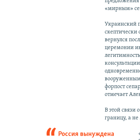
предложения 
«мирным» сеп
Украинский п
скептически 
вернулся посл
церемонии ин
легитимность
консультации
одновременно
вооруженным
форпост сепа
отмечает Але
В этой связи 
границу, а не
Россия вынуждена