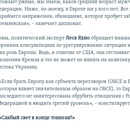
езжают умные, мы знаем, каков средний возраст муж
дерации. Ниже, по-моему, в Европе ни у кого нет. Все
крайнего напряжения, обнищание, которое пробует за
ремлевская», – замечает дипломат.
роны, политический эксперт
Леся Яхно
обращает вниман
торонних консультациях по урегулированию ситуации 
а роль Европы. Ведь, в отличие от США, она отстаива
ношении Кремля и это не может не влиять на политик
остока Украины.
«Если брать Европу как субъекта переговоров (ОБСЕ и 
которая влияет значительным образом на ОБСЕ), то Ев
последнего не заинтересована обрубить отношения с Р
Федерацией и вводить третий уровень», – констатирует
«Слабый свет в конце тоннеля?»