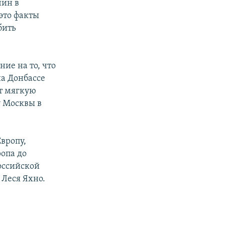
чин в
 это факты
бить
ие на то, что
на Донбассе
ет мягкую
у Москвы в
Европу,
ропа до
оссийской
 Леся Яхно.