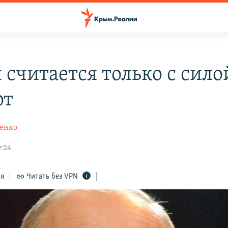
 считается только с сило
рт
енко
9:24
ся
Читать без VPN