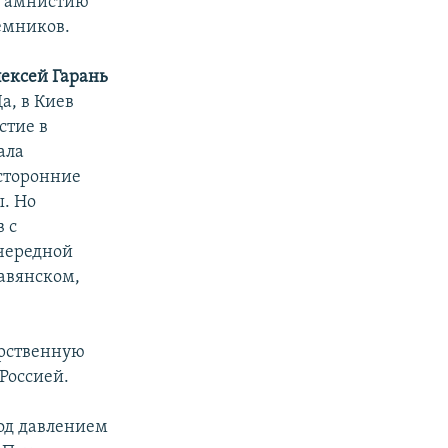
, амнистию
емников.
ексей Гарань
а, в Киев
стие в
ала
хсторонние
. Но
 с
чередной
лавянском,
арственную
 Россией.
од давлением