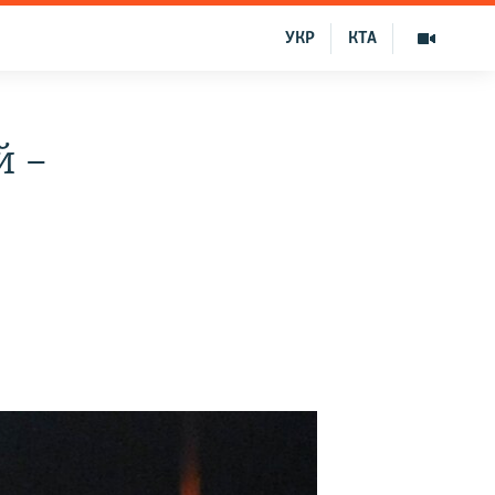
УКР
КТА
й –