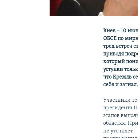
Киев – 10 ию
ОБСЕ по мирн
трех встреч 
приводя подр
который пони
уступки толь
что Кремль с
себя и загнал
Участники тр
президента 
этапов выпол
областях. Пр
не уточняет 