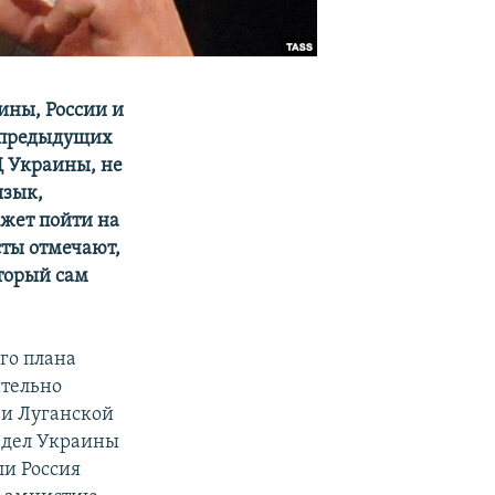
ины, России и
я предыдущих
 Украины, не
язык,
ожет пойти на
сты отмечают,
оторый сам
го плана
тельно
 и Луганской
 дел Украины
ли Россия