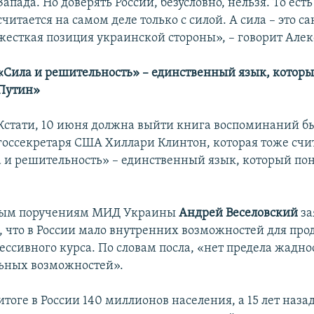
Запада. Но доверять России, безусловно, нельзя. То ест
считается на самом деле только с силой. А сила – это с
жесткая позиция украинской стороны», – говорит Алек
«Сила и решительность» – единственный язык, котор
Путин»
Кстати, 10 июня должна выйти книга воспоминаний б
госсекретаря США Хиллари Клинтон, которая тоже счит
 и решительность» – единственный язык, который по
обым поручениям МИД Украины
Андрей Веселовский
за
, что в России мало внутренних возможностей для пр
ссивного курса. По словам посла, «нет предела жаднос
ьных возможностей».
тоге в России 140 миллионов населения, а 15 лет наза