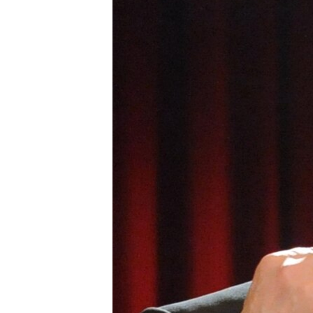
ПОБЕДИТЕЛЕЙ НЕ СУДЯТ?
КРЫМ.НЕПОКОРЕННЫЙ
ELIFBE
УКРАИНСКАЯ ПРОБЛЕМА КРЫМА