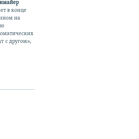
йнмайер
ет в конце
анном на
ию
ломатических
г с другом»,