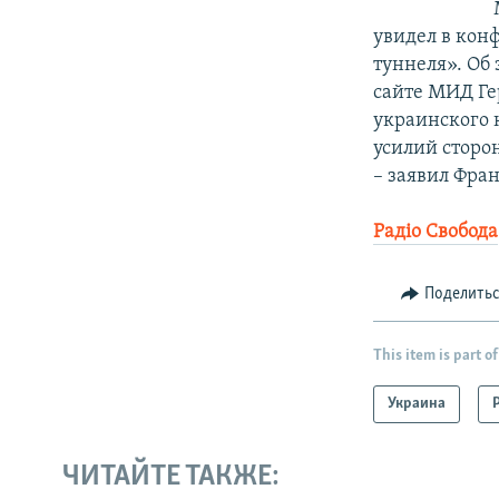
увидел в кон
туннеля». Об
сайте МИД Ге
украинского 
усилий сторо
– заявил Фра
Радiо Свобода
Поделить
This item is part of
Украина
ЧИТАЙТЕ ТАКЖЕ: