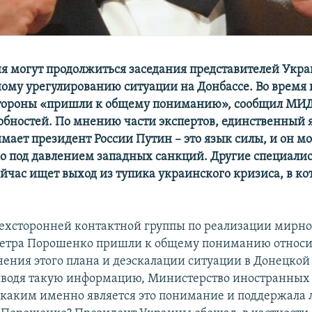
ня могут продолжиться заседания представителей Укра
ому урегулированию ситуации на Донбассе. Во врем
стороны «пришли к общему пониманию», сообщил МИД
обностей. По мнению части экспертов, единственный 
мает президент России Путин – это язык силы, и он м
ко под давлением западных санкций. Другие специали
ейчас ищет выход из тупика украинского кризиса, в к
.
ехсторонней контактной группы по реализации мирно
Петра Порошенко пришли к общему пониманию относи
нения этого плана и деэскалации ситуации в Донецкой
иводя такую информацию, Министерство иностранных
– каким именно является это понимание и поддержала 