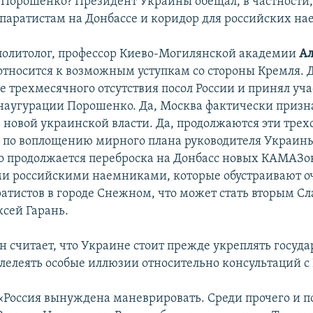
Порошенко? Президент Украины обещал, в частности
аратистам на Донбассе и коридор для российских на
олитолог, профессор Киево-Могилянской академии
Ал
относится к возможным уступкам со стороны Кремля. Д
е трехмесячного отсутствия посол России и принял уча
аугурации Порошенко. Да, Москва фактически призн
 новой украинской власти. Да, продолжаются эти тре
 по воплощению мирного плана руководителя Украины
 продолжается переброска на Донбасс новых КАМАЗов
и российскими наемниками, которые обустраивают о
ратистов в городе Снежном, что может стать вторым С
ксей Гарань.
он считает, что Украине стоит прежде укреплять госуд
 лелеять особые иллюзии относительно консультаций с
«Россия вынуждена маневрировать. Среди прочего и п