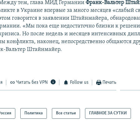
Между тем, глава МИД Германии
Франк-Вальтер Шта
фликте в Украине впервые за много месяцев «слабый св
 этом говорится в заявлении Штайнмайера, обнародов
рмании. «Мы пока еще недостаточно близки к решен
кризиса. Но после недель и месяцев интенсивных дип
ны конфликта, наконец, непосредственно общаются дру
нк-Вальтер Штайнмайер.
ся
Читать без VPN
Follow us
Печать
Россия
Политика
Все статьи
ГЛАВНОЕ ЗА СУТКИ