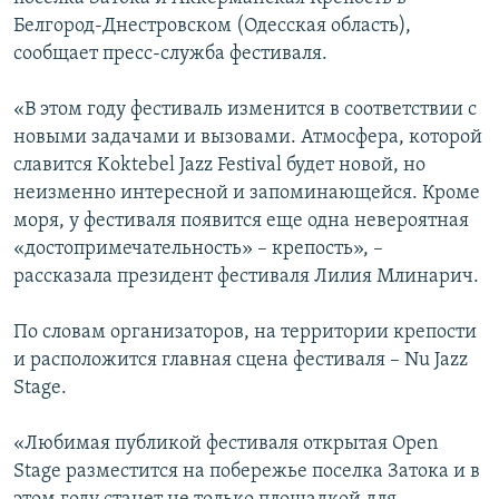
ПРИСОЕДИНЯЙТЕСЬ!
ПОБЕДИТЕЛЕЙ НЕ СУДЯТ?
Белгород-Днестровском (Одесская область),
сообщает пресс-служба фестиваля.
КРЫМ.НЕПОКОРЕННЫЙ
ELIFBE
«В этом году фестиваль изменится в соответствии с
новыми задачами и вызовами. Атмосфера, которой
УКРАИНСКАЯ ПРОБЛЕМА КРЫМА
славится Koktebel Jazz Festival будет новой, но
Все сайты RFE/RL
неизменно интересной и запоминающейся. Кроме
моря, у фестиваля появится еще одна невероятная
«достопримечательность» – крепость», –
рассказала президент фестиваля Лилия Млинарич.
По словам организаторов, на территории крепости
и расположится главная сцена фестиваля – Nu Jazz
Stage.
«Любимая публикой фестиваля открытая Open
Stage разместится на побережье поселка Затока и в