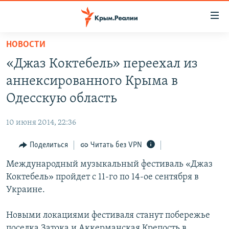
Доступность
ссылки
Вернуться
НОВОСТИ
к
НОВОСТИ
«Джаз Коктебель» переехал из
основному
СПЕЦПРОЕКТЫ
содержанию
аннексированного Крыма в
ВОДА
Вернутся
ГРУЗ 200
Одесскую область
к
ИСТОРИЯ
КАРТА ВОЕННЫХ ОБЪЕКТОВ КРЫМА
главной
10 июня 2014, 22:36
ЕЩЕ
11 ЛЕТ ОККУПАЦИИ КРЫМА. 11 ИСТОРИЙ СОПРОТИВЛЕНИЯ
навигации
Вернутся
Поделиться
Читать без VPN
РАДІО СВОБОДА
ИНТЕРАКТИВ
к
Международный музыкальный фестиваль «Джаз
КАК ОБОЙТИ БЛОКИРОВКУ
ИНФОГРАФИКА
поиску
Коктебель» пройдет c 11-го по 14-ое сентября в
ТЕЛЕПРОЕКТ КРЫМ.РЕАЛИИ
Украине.
Українською
СОВЕТЫ ПРАВОЗАЩИТНИКОВ
Qırımtatar
Новыми локациями фестиваля станут побережье
ПРОПАВШИЕ БЕЗ ВЕСТИ
поселка Затока и Аккерманская Крепость в