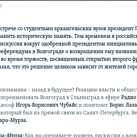
?
встрече со студентами архангельских вузов президент
ранить историческую память. Тем временем в российс
дискуссия вокруг одобренной президентом инициативы
еферендума в Волгограде о возвращении ему названи
во время торжеств, посвященных открытию второго ф
азал, что это решение целиком зависит от жителей гор
опонимика – назад в будущее? Реакцию власти и общес
переименовать Волгоград в Сталинград в эфире
Радио
илософ
Игорь Борисович Чубайс
и политолог
Борис Лаз
, который был на прямой связи из Санкт-Петербурга. 
ара-Мурза.
ра-Мурза:
Как вы оцениваете уровень дискуссии о во