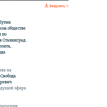
Загрузить
EMBED
SHARE
 Путин
ком обществе
 по
я Сталинград.
ронта,
ода
тва на
 Свобода
аревич
Ведущий эфира
звращении