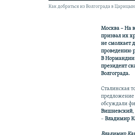
Как добраться из Волгограда в Царицын
Москва – На 
призвал их х
не смолкает 
проведению р
В Нормандии 
президент ск
Волгограда.
Сталинская т
предложение 
обсуждали ф
Вишневский
–
Владимир К
Владимир Ка