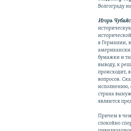
Волгограду и
Игорь Чубайс
историческую
исторической
в Германии, 
американским
бумажки и та
выводу, к реш
происходит, 
вопросов. Ск
исполнению, о
страна вынуж
являются пре
Причем в чем
спокойно спор
цивилизацион