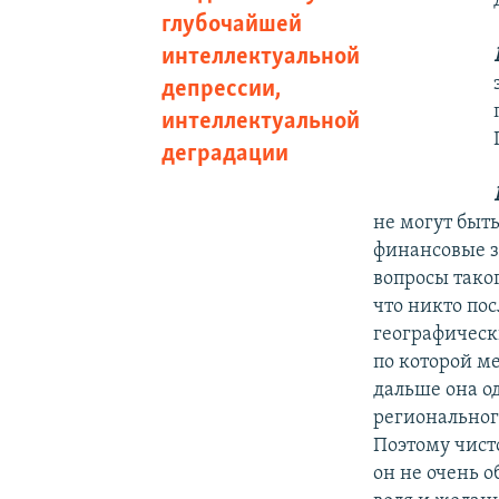
глубочайшей
интеллектуальной
депрессии,
интеллектуальной
деградации
не могут быт
финансовые з
вопросы таког
что никто пос
географическ
по которой м
дальше она о
региональног
Поэтому чист
он не очень о