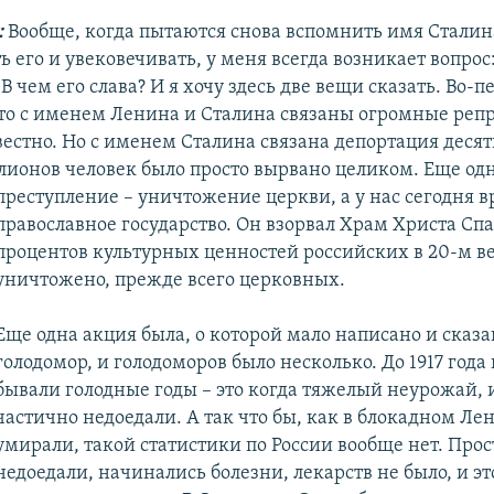
:
Вообще, когда пытаются снова вспомнить имя Сталин
 его и увековечивать, у меня всегда возникает вопрос:
 В чем его слава? И я хочу здесь две вещи сказать. Во-
 что с именем Ленина и Сталина связаны огромные реп
вестно. Но с именем Сталина связана депортация десят
лионов человек было просто вырвано целиком. Еще од
преступление – уничтожение церкви, а у нас сегодня в
православное государство. Он взорвал Храм Христа Спа
процентов культурных ценностей российских в 20-м в
уничтожено, прежде всего церковных.
Еще одна акция была, о которой мало написано и сказан
голодомор, и голодоморов было несколько. До 1917 года 
бывали голодные годы – это когда тяжелый неурожай, 
частично недоедали. А так что бы, как в блокадном Ле
умирали, такой статистики по России вообще нет. Про
недоедали, начинались болезни, лекарств не было, и эт