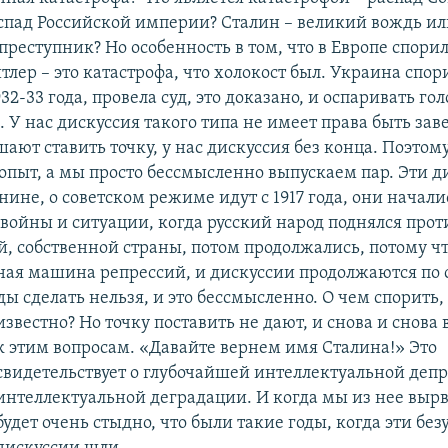
спад Российской империи? Сталин – великий вождь и
реступник? Но особенность в том, что в Европе спори
итлер – это катастрофа, что холокост был. Украина спор
32-33 года, провела суд, это доказано, и оспаривать го
. У нас дискуссия такого типа не имеет права быть за
ают ставить точку, у нас дискуссия без конца. Поэтом
опыт, а мы просто бессмысленно выпускаем пар. Эти д
нине, о советском режиме идут с 1917 года, они начали
войны и ситуации, когда русский народ поднялся прот
й, собственной страны, потом продолжались, потому чт
ная машина репрессий, и дискуссии продолжаются по 
ы сделать нельзя, и это бессмысленно. О чем спорить,
известно? Но точку поставить не дают, и снова и снова
к этим вопросам. «Давайте вернем имя Сталина!» Это
свидетельствует о глубочайшей интеллектуальной депр
интеллектуальной деградации. И когда мы из нее выр
будет очень стыдно, что были такие годы, когда эти бе