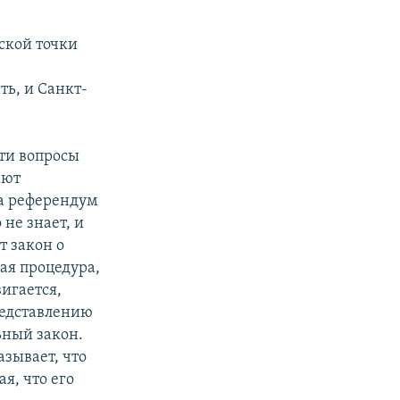
ской точки
ть, и Санкт-
ти вопросы
ают
на референдум
 не знает, и
т закон о
ая процедура,
игается,
редставлению
ьный закон.
зывает, что
я, что его