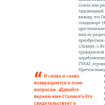
Союза или ра
чудовищный п
выводу, что Г
голодоморе 19
преступление
нам не разреш
приобретаем 
Сталине, о Ле
гражданской 
поработителе
ГУЛАГ, огром
Причем вывод
И снова и снова
возвращаются к этим
вопросам. «Давайте
вернем имя Сталина!» Это
свидетельствует о