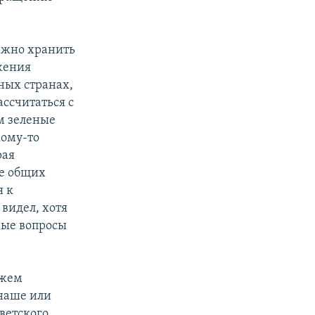
важно хранить
жения
ных странах,
ссчитаться с
м зеленые
кому-то
рая
же общих
я к
 видел, хотя
ные вопросы
ожем
 наше или
ветского