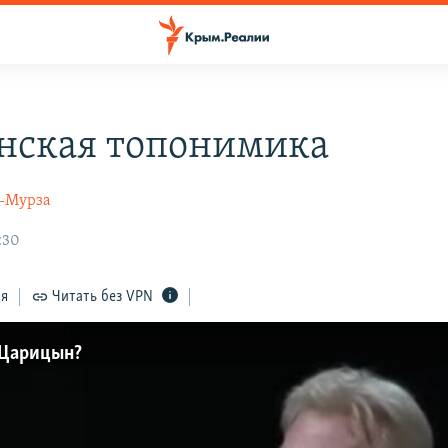
нская топонимика
-Мурза
:30
ся
Читать без VPN
 Царицын?