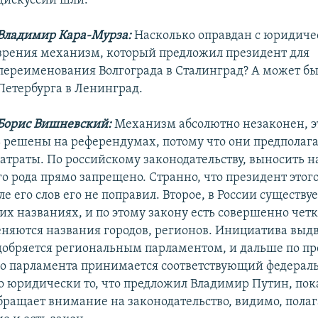
дискуссии шли.
Владимир Кара-Мурза:
Насколько оправдан с юридиче
зрения механизм, который предложил президент для
переименования Волгограда в Сталинград? А может бы
Петербурга в Ленинград.
Борис Вишневский:
Механизм абсолютно незаконен, э
ь решены на референдумах, потому что они предполаг
атраты. По российскому законодательству, выносить 
о рода прямо запрещено. Странно, что президент этого
ле его слов его не поправил. Второе, в России существуе
их названиях, и по этому закону есть совершенно четк
еняются названия городов, регионов. Инициатива выдв
добряется региональным парламентом, и дальше по п
о парламента принимается соответствующий федерал
о юридически то, что предложил Владимир Путин, пока
бращает внимание на законодательство, видимо, полага