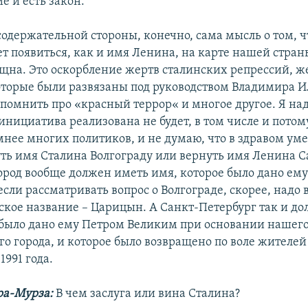
е и есть закон.
содержательной стороны, конечно, сама мысль о том, 
т появиться, как и имя Ленина, на карте нашей стран
щна. Это оскорбление жертв сталинских репрессий, ж
оторые были развязаны под руководством Владимира И
спомнить про «красный террор« и многое другое. Я над
 инициатива реализована не будет, в том числе и потому
нее многих политиков, и не думаю, что в здравом уме
уть имя Сталина Волгограду или вернуть имя Ленина С
Город вообще должен иметь имя, которое было дано ем
сли рассматривать вопрос о Волгограде, скорее, надо
ское название – Царицын. А Санкт-Петербург так и до
 было дано ему Петром Великим при основании нашег
го города, и которое было возвращено по воле жителей
991 года.
ра-Мурза:
В чем заслуга или вина Сталина?