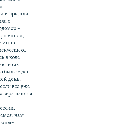
ли
ли и пришли к
ила о
лодомор –
вершенной,
у мы не
искуссии от
сь в ходе
ив своих
о был создан
сей день.
 если
все уже
 возвращаются
ессии,
вемся, нам
зумные