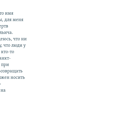
что имя
ы, для меня
ертв
льича.
еюсь, что ни
, что люди у
 кто-то
анкт-
у при
 возвращать
лжен носить
о
 на