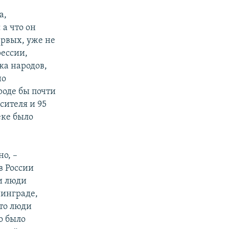
а,
 а что он
первых, уже не
рессии,
ка народов,
но
роде бы почти
сителя и 95
еке было
о, –
в России
и люди
нинграде,
сто люди
о было