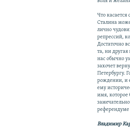
воля и желани
Что касается 
Сталина може
лично чудови
репрессий, к
Достаточно в
та, ни другая
нас обычно ум
захочет верн
Петербургу. 
рождении, и е
ему историче
имя, которое
замечательно
референдуме 1
Владимир Ка