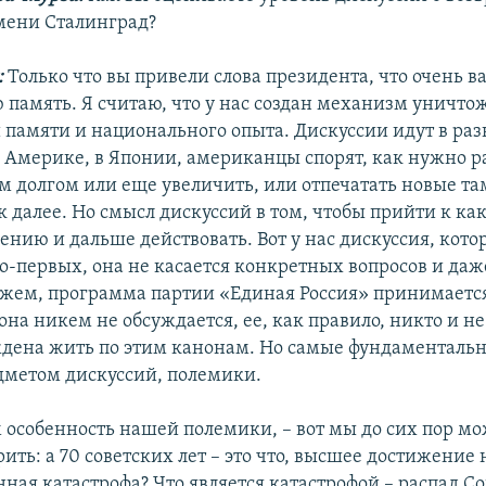
мени Сталинград?
:
Только что вы привели слова президента, что очень 
 память. Я считаю, что у нас создан механизм уничто
 памяти и национального опыта. Дискуссии идут в раз
в Америке, в Японии, американцы спорят, как нужно ра
 долгом или еще увеличить, или отпечатать новые та
к далее. Но смысл дискуссий в том, чтобы прийти к ка
ению и дальше действовать. Вот у нас дискуссия, кото
во-первых, она не касается конкретных вопросов и да
ажем, программа партии «Единая Россия» принимаетс
на никем не обсуждается, ее, как правило, никто и не
дена жить по этим канонам. Но самые фундаменталь
дметом дискуссий, полемики.
 особенность нашей полемики, – вот мы до сих пор м
ить: а 70 советских лет – это что, высшее достижение
ная катастрофа? Что является катастрофой – распад Со