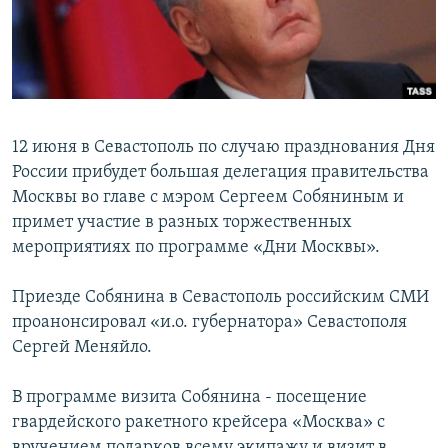
ПРИСОЕДИНЯЙТЕСЬ!
ПОБЕДИТЕЛЕЙ НЕ СУДЯТ?
КРЫМ.НЕПОКОРЕННЫЙ
ELIFBE
УКРАИНСКАЯ ПРОБЛЕМА КРЫМА
12 июня в Севастополь по случаю празднования Дня
Все сайты RFE/RL
России прибудет большая делегация правительства
Москвы во главе с мэром Сергеем Собяниным и
примет участие в разных торжественных
мероприятиях по программе «Дни Москвы».
Приезде Собянина в Севастополь российским СМИ
проанонсировал «и.о. губернатора» Севастополя
Сергей Меняйло.
В программе визита Собянина - посещение
гвардейского ракетного крейсера «Москва» с
вручением подарков всему экипажу и визит в