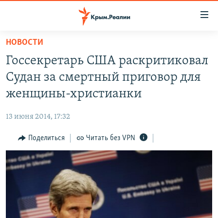
Доступность
ссылки
Вернуться
НОВОСТИ
к
НОВОСТИ
Госсекретарь США раскритиковал
основному
СПЕЦПРОЕКТЫ
содержанию
Судан за смертный приговор для
ВОДА
Вернутся
ГРУЗ 200
женщины-христианки
к
ИСТОРИЯ
КАРТА ВОЕННЫХ ОБЪЕКТОВ КРЫМА
главной
13 июня 2014, 17:32
ЕЩЕ
11 ЛЕТ ОККУПАЦИИ КРЫМА. 11 ИСТОРИЙ СОПРОТИВЛЕНИЯ
навигации
Вернутся
Поделиться
Читать без VPN
РАДІО СВОБОДА
ИНТЕРАКТИВ
к
КАК ОБОЙТИ БЛОКИРОВКУ
ИНФОГРАФИКА
поиску
ТЕЛЕПРОЕКТ КРЫМ.РЕАЛИИ
Українською
СОВЕТЫ ПРАВОЗАЩИТНИКОВ
Qırımtatar
ПРОПАВШИЕ БЕЗ ВЕСТИ