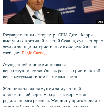
ПРИСОЕДИНЯЙТЕСЬ!
ПОБЕДИТЕЛЕЙ НЕ СУДЯТ?
КРЫМ.НЕПОКОРЕННЫЙ
ELIFBE
УКРАИНСКАЯ ПРОБЛЕМА КРЫМА
Государственный секретарь США Джон Керри
Все сайты RFE/RL
выступил с критикой властей Судана, суд в котором
осудил женщины-христианку к смертной казни,
сообщает
Радiо Свобода
.
Осужденной инкриминировали
вероотступничество. Она выросла в христианской
вере, мусульманином был только отец.
Женщина также замужем за мужчиной
христианской веры. Находясь в тюрьме, она
родила второго ребенка. Женщину приговорили к
смертной казни 15 мая по законам шариата,