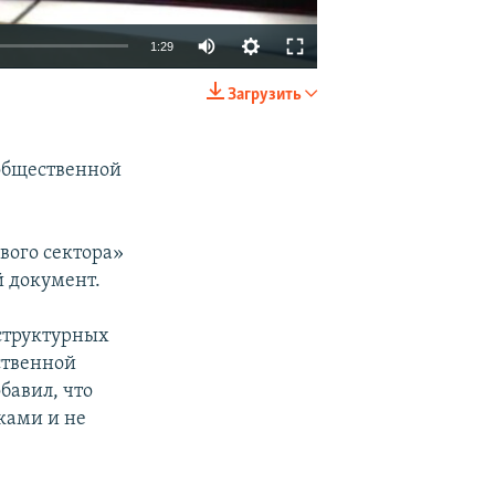
1:29
Загрузить
EMBED
SHARE
 общественной
вого сектора»
 документ.
структурных
ственной
бавил, что
ками и не