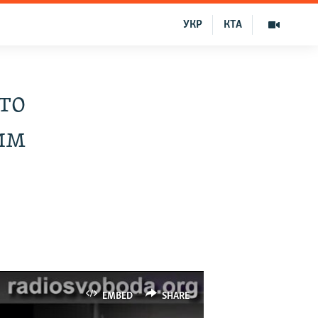
УКР
КТА
то
им
EMBED
SHARE