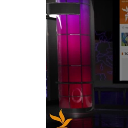
ПОБЕДИТЕЛЕЙ НЕ СУДЯТ?
КРЫМ.НЕПОКОРЕННЫЙ
ELIFBE
УКРАИНСКАЯ ПРОБЛЕМА КРЫМА