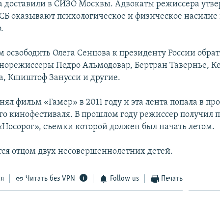
а доставили в СИЗО Москвы. Адвокаты режиссера утве
СБ оказывают психологическое и физическое насилие 
.
м освободить Олега Сенцова к президенту России обра
норежиссеры Педро Альмодовар, Бертран Тавернье, Ке
, Кшиштоф Занусси и другие.
нял фильм «Гамер» в 2011 году и эта лента попала в п
го кинофестиваля. В прошлом году режиссер получил п
«Носорог», съемки которой должен был начать летом.
тся отцом двух несовершеннолетних детей.
ся
Читать без VPN
Follow us
Печать