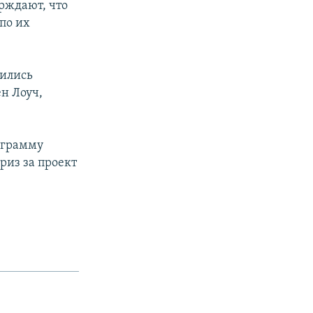
рждают, что
по их
тились
н Лоуч,
рограмму
риз за проект