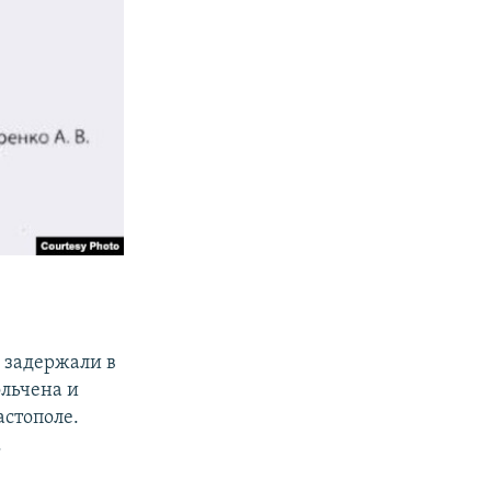
 задержали в
ольчена и
астополе.
.