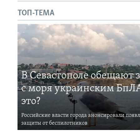
ТОП-ТЕМА
В Севастополе обещают 
с моря украинским БпЛА
это?
Российские власти города анонсировали появ
защиты от беспилотников