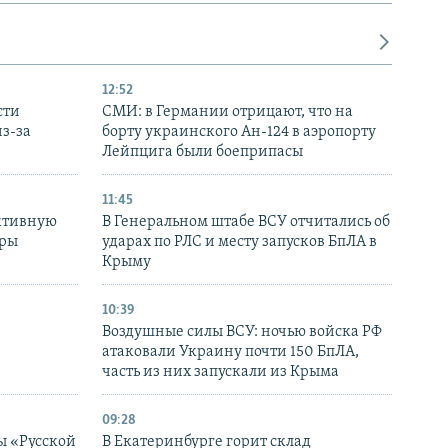
12:52
сти
СМИ: в Германии отрицают, что на
з-за
борту украинского Ан-124 в аэропорту
Лейпцига были боеприпасы
11:45
ктивную
В Генеральном штабе ВСУ отчитались об
уры
ударах по РЛС и месту запусков БпЛА в
в
Крыму
10:39
Воздушные силы ВСУ: ночью войска РФ
атаковали Украину почти 150 БпЛА,
часть из них запускали из Крыма
09:28
ы «Русской
В Екатеринбурге горит склад