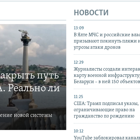
НОВОСТИ
13:09
В Ялте МЧС и российские вла
призывают покинуть пляжи и
угрозы атаки дронов
12:29
Журналисты создали интера
закрыть путь
карту военной инфраструкт
Беларуси – в ней 150 объекто
. Реально ли
11:25
США: Трамп подписал указы,
ограничивающие право на
ление новой системы
гражданство по рождению
10:12
YouTube заблокировал канал