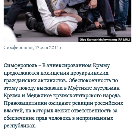
ПРИСОЕДИНЯЙТЕСЬ!
ПОБЕДИТЕЛЕЙ НЕ СУДЯТ?
КРЫМ.НЕПОКОРЕННЫЙ
ELIFBE
УКРАИНСКАЯ ПРОБЛЕМА КРЫМА
Все сайты RFE/RL
Симферополь, 17 мая 2014 г.
Симферополь – В аннексированном Крыму
продолжаются похищения проукраинских
гражданских активистов. Обеспокоенность по
этому поводу высказали в Муфтияте мусульман
Крыма и Меджлисе крымскотатарского народа.
Правозащитники ожидают реакции российских
властей, на которых лежит ответственность за
обеспечение прав человека в непризнанных
республиках.