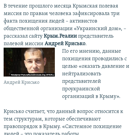
В течение прошлого месяца Крымская полевая
миссия по правам человека ​зафиксировала три
факта похищения людей – активистов
общественной организации «Украинский дом», –
рассказал сайту
Крым.Реалии
представитель
полевой миссии
Андрей Крисько
.
По его мнению, данные
похищения проводились с
целью «оказать давление и
нейтрализовать
представителей
Андрей Крисько
проукраинской
организаций в Крыму».
Крисько считает, что данный вопрос относится к
тем структурам, которые обеспечивают
правопорядок в Крыму. «Системное похищение
людей – это показатель работы