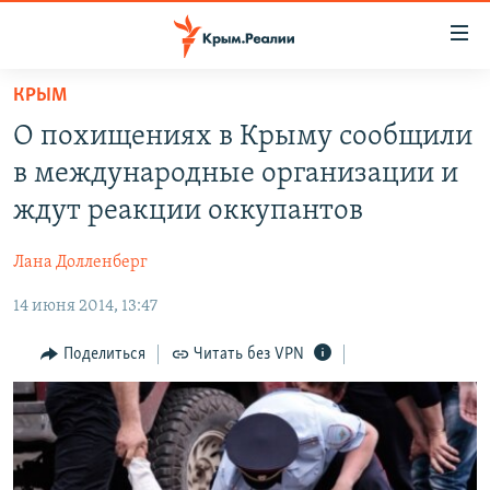
Доступность
ссылки
Вернуться
КРЫМ
к
НОВОСТИ
О похищениях в Крыму сообщили
основному
СПЕЦПРОЕКТЫ
содержанию
в международные организации и
ВОДА
Вернутся
ГРУЗ 200
ждут реакции оккупантов
к
ИСТОРИЯ
КАРТА ВОЕННЫХ ОБЪЕКТОВ КРЫМА
главной
Лана Долленберг
ЕЩЕ
11 ЛЕТ ОККУПАЦИИ КРЫМА. 11 ИСТОРИЙ СОПРОТИВЛЕНИЯ
навигации
Вернутся
14 июня 2014, 13:47
РАДІО СВОБОДА
ИНТЕРАКТИВ
к
КАК ОБОЙТИ БЛОКИРОВКУ
ИНФОГРАФИКА
Поделиться
Читать без VPN
поиску
ТЕЛЕПРОЕКТ КРЫМ.РЕАЛИИ
Українською
СОВЕТЫ ПРАВОЗАЩИТНИКОВ
Qırımtatar
ПРОПАВШИЕ БЕЗ ВЕСТИ