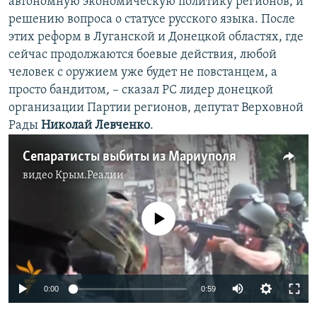
автономную экономическую политику регионов, и
решению вопроса о статусе русского языка. После
этих реформ в Луганской и Донецкой областях, где
сейчас продолжаются боевые действия, любой
человек с оружием уже будет не повстанцем, а
просто бандитом
,
– сказал РС лидер донецкой
организации Партии регионов, депутат Верховной
Рады
Николай Левченко
.
Сепаратисты выбиты из Мариуполя
видео
Крым.Реалии
No media source currently available
0:00
0:59