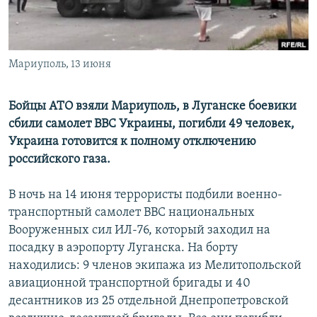
ПРИСОЕДИНЯЙТЕСЬ!
ПОБЕДИТЕЛЕЙ НЕ СУДЯТ?
КРЫМ.НЕПОКОРЕННЫЙ
ELIFBE
Мариуполь, 13 июня
УКРАИНСКАЯ ПРОБЛЕМА КРЫМА
Бойцы АТО взяли Мариуполь, в Луганске боевики
Все сайты RFE/RL
сбили самолет ВВС Украины, погибли 49 человек,
Украина готовится к полному отключению
российского газа.
В ночь на 14 июня террористы подбили военно-
транспортный самолет ВВС национальных
Вооруженных сил ИЛ-76, который заходил на
посадку в аэропорту Луганска. На борту
находились: 9 членов экипажа из Мелитопольской
авиационной транспортной бригады и 40
десантников из 25 отдельной Днепропетровской