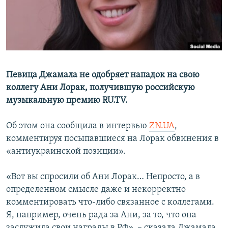
ПРИСОЕДИНЯЙТЕСЬ!
ПОБЕДИТЕЛЕЙ НЕ СУДЯТ?
КРЫМ.НЕПОКОРЕННЫЙ
ELIFBE
УКРАИНСКАЯ ПРОБЛЕМА КРЫМА
Певица Джамала не одобряет нападок на свою
Все сайты RFE/RL
коллегу Ани Лорак, получившую российскую
музыкальную премию RU.TV.
Об этом она сообщила в интервью
ZN.UA
,
комментируя посыпавшиеся на Лорак обвинения в
«антиукраинской позиции».
«Вот вы спросили об Ани Лорак… Непросто, а в
определенном смысле даже и некорректно
комментировать что-либо связанное с коллегами.
Я, например, очень рада за Ани, за то, что она
заслужила свои награды в РФ», – сказала Джамала.