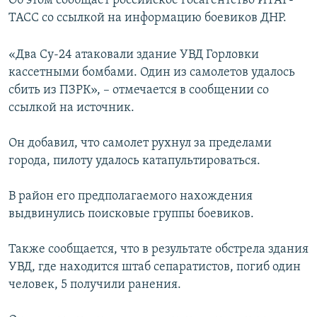
Об этом сообщает российское госагентство ИТАР-
ПРИСОЕДИНЯЙТЕСЬ!
ПОБЕДИТЕЛЕЙ НЕ СУДЯТ?
ТАСС со ссылкой на информацию боевиков ДНР.
КРЫМ.НЕПОКОРЕННЫЙ
«Два Су-24 атаковали здание УВД Горловки
ELIFBE
кассетными бомбами. Один из самолетов удалось
сбить из ПЗРК», – отмечается в сообщении со
УКРАИНСКАЯ ПРОБЛЕМА КРЫМА
ссылкой на источник.
Все сайты RFE/RL
Он добавил, что самолет рухнул за пределами
города, пилоту удалось катапультироваться.
В район его предполагаемого нахождения
выдвинулись поисковые группы боевиков.
Также сообщается, что в результате обстрела здания
УВД, где находится штаб сепаратистов, погиб один
человек, 5 получили ранения.