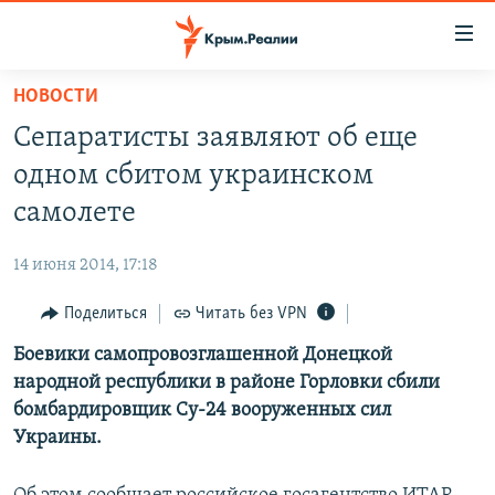
Доступность
ссылки
Вернуться
НОВОСТИ
к
НОВОСТИ
Сепаратисты заявляют об еще
основному
СПЕЦПРОЕКТЫ
содержанию
одном сбитом украинском
ВОДА
Вернутся
ГРУЗ 200
самолете
к
ИСТОРИЯ
КАРТА ВОЕННЫХ ОБЪЕКТОВ КРЫМА
главной
14 июня 2014, 17:18
ЕЩЕ
11 ЛЕТ ОККУПАЦИИ КРЫМА. 11 ИСТОРИЙ СОПРОТИВЛЕНИЯ
навигации
Вернутся
Поделиться
Читать без VPN
РАДІО СВОБОДА
ИНТЕРАКТИВ
к
Боевики самопровозглашенной Донецкой
КАК ОБОЙТИ БЛОКИРОВКУ
ИНФОГРАФИКА
поиску
народной республики в районе Горловки сбили
ТЕЛЕПРОЕКТ КРЫМ.РЕАЛИИ
бомбардировщик Су-24 вооруженных сил
Українською
Украины.
СОВЕТЫ ПРАВОЗАЩИТНИКОВ
Qırımtatar
ПРОПАВШИЕ БЕЗ ВЕСТИ