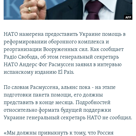
ПРИСОЕДИНЯЙТЕСЬ!
ПОБЕДИТЕЛЕЙ НЕ СУДЯТ?
КРЫМ.НЕПОКОРЕННЫЙ
ELIFBE
НАТО намерена предоставить Украине помощь в
УКРАИНСКАЯ ПРОБЛЕМА КРЫМА
реформировании оборонного комплекса и
Все сайты RFE/RL
реорганизации Вооруженных сил. Как сообщает
Радіо Свобода, об этом генеральный секретарь
НАТО Андерс Фог Расмуссен заявил в интервью
испанскому изданию El Pais.
По словам Расмуссена, альянс пока - на этапе
подготовки пакета помощи, его должны
представить в конце месяца. Подробностей
относительно формата будущей поддержки
Украине генеральный секретарь НАТО не сообщил.
«Мы должны привыкнуть к тому, что Россия