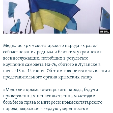
ПРИСОЕДИНЯЙТЕСЬ!
ПОБЕДИТЕЛЕЙ НЕ СУДЯТ?
КРЫМ.НЕПОКОРЕННЫЙ
ELIFBE
УКРАИНСКАЯ ПРОБЛЕМА КРЫМА
Все сайты RFE/RL
Меджлис крымскотатарского народа выразил
соболезнования родным и близким украинских
военнослужащих, погибших в результате
крушения самолета Ил-76, сбитого в Луганске в
ночь с 13 на 14 июня. Об этом говорится в заявлении
представительного органа крымских татар.
«Меджлис крымскотатарского народа, будучи
приверженным ненасильственным методам
борьбы за права и интересы крымскотатарского
народа, выражает твердую уверенность в