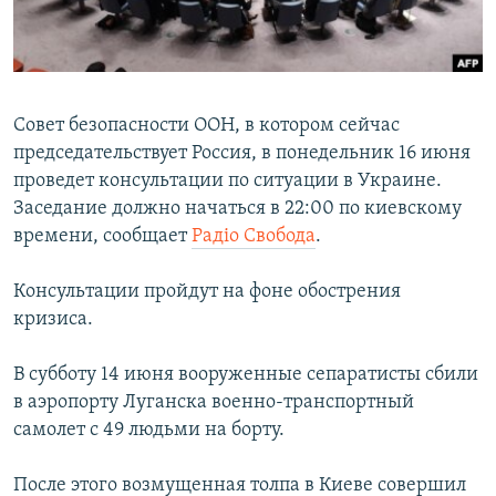
ПРИСОЕДИНЯЙТЕСЬ!
ПОБЕДИТЕЛЕЙ НЕ СУДЯТ?
КРЫМ.НЕПОКОРЕННЫЙ
ELIFBE
Совет безопасности ООН, в котором сейчас
УКРАИНСКАЯ ПРОБЛЕМА КРЫМА
председательствует Россия, в понедельник 16 июня
Все сайты RFE/RL
проведет консультации по ситуации в Украине.
Заседание должно начаться в 22:00 по киевскому
времени, сообщает
Радіо Свобода
.
Консультации пройдут на фоне обострения
кризиса.
В субботу 14 июня вооруженные сепаратисты сбили
в аэропорту Луганска военно-транспортный
самолет с 49 людьми на борту.
После этого возмущенная толпа в Киеве совершил