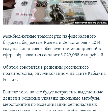
ПРИСОЕДИНЯЙТЕСЬ!
ПОБЕДИТЕЛЕЙ НЕ СУДЯТ?
КРЫМ.НЕПОКОРЕННЫЙ
ELIFBE
УКРАИНСКАЯ ПРОБЛЕМА КРЫМА
Межбюджетные трансферты из федерального
Все сайты RFE/RL
бюджета бюджетам Крыма и Севастополя в 2014
году на финансовое обеспечение мероприятий в
сфере образования составит 3 029,095 млн рублей.
Об этом говорится в решении российского
правительства, опубликованном на сайте Кабмина
России.
В числе того, на что будут потрачены выделенные
деньги в решении указаны школьные автобусы,
мероприятия по модернизации региональных
систем образования, финансовое обеспечение