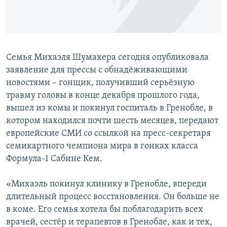
ПРИСОЕДИНЯЙТЕСЬ!
ПОБЕДИТЕЛЕЙ НЕ СУДЯТ?
КРЫМ.НЕПОКОРЕННЫЙ
ELIFBE
Семья Михаэля Шумахера сегодня опубликовала
УКРАИНСКАЯ ПРОБЛЕМА КРЫМА
заявление для прессы с обнадёживающими
Все сайты RFE/RL
новостями – гонщик, получивший серьёзную
травму головы в конце декабря прошлого года,
вышел из комы и покинул госпиталь в Гренобле, в
котором находился почти шесть месяцев, передают
европейские СМИ со ссылкой на пресс-секретаря
семикартного чемпиона мира в гонках класса
Формула-1 Сабине Кем.
«Михаэль покинул клинику в Гренобле, впереди
длительный процесс восстановления. Он больше не
в коме. Его семья хотела бы поблагодарить всех
врачей, сестёр и терапевтов в Гренобле, как и тех,