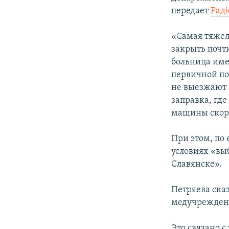
ПОБЕДИТЕЛЕЙ НЕ СУДЯТ?
передает
Радi
КРЫМ.НЕПОКОРЕННЫЙ
«Самая тяжел
ELIFBE
закрыть почт
УКРАИНСКАЯ ПРОБЛЕМА КРЫМА
больница име
первичной по
не выезжают 
заправка, где
машины скоро
При этом, по
условиях «вы
Славянске».
Петряева ска
медучреждени
Это связано с