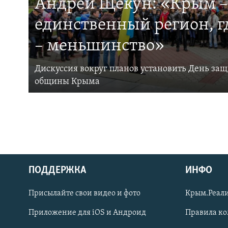
Андрей Щекун: «Крым –
единственный регион, 
– меньшинство»
Дискуссия вокруг планов установить День за
общины Крыма
ПОДДЕРЖКА
ИНФО
Українською
Присылайте свои видео и фото
Крым.Реали
Qırımtatar
Приложение для iOS и Андроид
Правила к