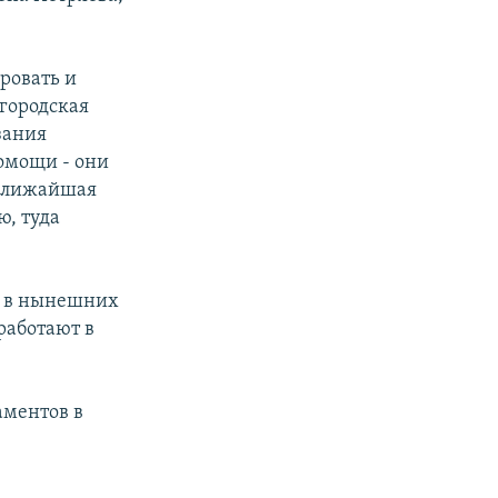
ровать и
 городская
зания
омощи - они
 Ближайшая
ю, туда
а в нынешних
работают в
аментов в