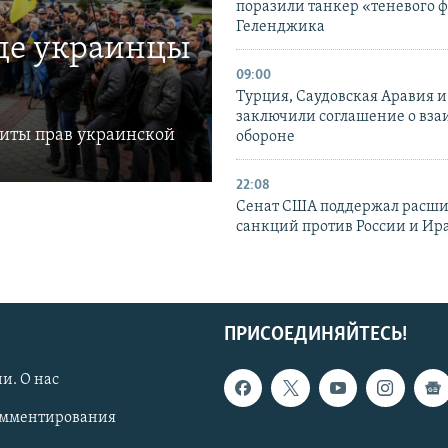
поразили танкер «теневого ф
Геленджика
где украинцы
09:00
Турция, Саудовская Аравия 
заключили соглашение о вз
щиты прав украинской
обороне
22:08
Сенат США поддержал расш
санкций против России и Ир
ПРИСОЕДИНЯЙТЕСЬ!
и. О нас
омментирования