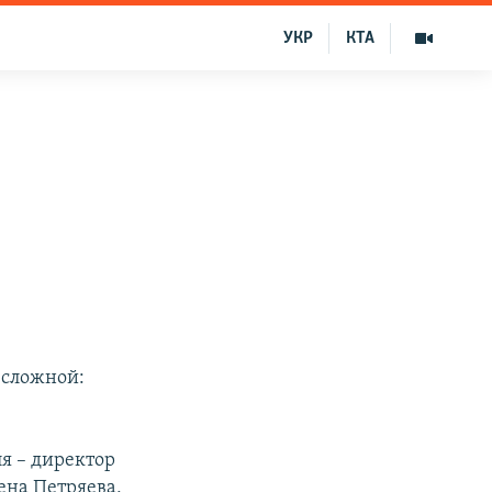
УКР
КТА
 сложной:
я – директор
ена Петряева,