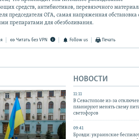
щих средств, антибиотиков, перевязочного материала
теля председателя ОГА, самая напряженная обстановка 
ми препаратами для обезболивания.
ся
Читать без VPN
Follow us
Печать
НОВОСТИ
11:11
В Севастополе из-за отключе
планируют менять схему пит
светофоров
09:41
Бровди: украинские беспил