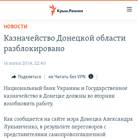
Доступность
ссылки
Вернуться
НОВОСТИ
к
НОВОСТИ
Казначейство Донецкой области
основному
СПЕЦПРОЕКТЫ
содержанию
разблокировано
ВОДА
Вернутся
ГРУЗ 200
к
16 июня 2014, 22:40
ИСТОРИЯ
КАРТА ВОЕННЫХ ОБЪЕКТОВ КРЫМА
главной
ЕЩЕ
Поделиться
Читать без VPN
11 ЛЕТ ОККУПАЦИИ КРЫМА. 11 ИСТОРИЙ СОПРОТИВЛЕНИЯ
навигации
Вернутся
РАДІО СВОБОДА
Национальный банк Украины и Государственное
ИНТЕРАКТИВ
к
казначейство в Донецке должны во вторник
КАК ОБОЙТИ БЛОКИРОВКУ
ИНФОГРАФИКА
поиску
возобновить работу.
ТЕЛЕПРОЕКТ КРЫМ.РЕАЛИИ
Українською
Как сообщается на сайте мэра Донецка Александра
СОВЕТЫ ПРАВОЗАЩИТНИКОВ
Qırımtatar
Лукьянченко, в результате переговоров с
ПРОПАВШИЕ БЕЗ ВЕСТИ
представителями самопровозглашенной