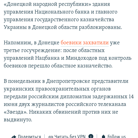
«Донецкой народной республики» здания
ПРИСОЕДИНЯЙТЕСЬ!
ПОБЕДИТЕЛЕЙ НЕ СУДЯТ?
управления Национального банка и главного
КРЫМ.НЕПОКОРЕННЫЙ
управления государственного казначейства
Украины в Донецкой области разблокированы.
ELIFBE
УКРАИНСКАЯ ПРОБЛЕМА КРЫМА
Напомним, в Донецке
боевики захватили
уже
Все сайты RFE/RL
третье госучреждение: после областных
управлений Нацбанка и Миндоходов под контроль
боевиков перешло областное казначейство.
В понедельник в Днепропетровске представители
украинских правоохранительных органов
передали российским дипломатам задержанных 14
июня двух журналистов российского телеканала
«Звезда». Никаких обвинений против них не
выдвинуто.
Поделиться
Читать без VPN
Follow us