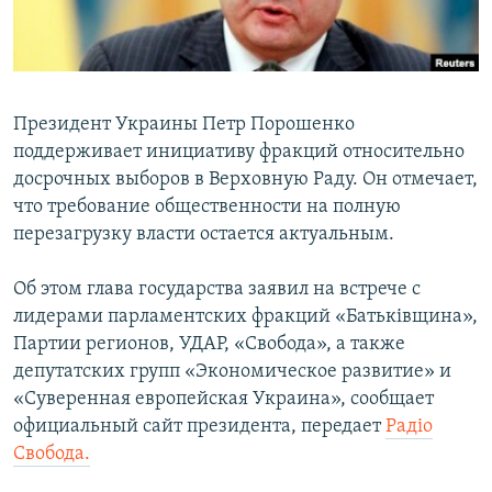
ПРИСОЕДИНЯЙТЕСЬ!
ПОБЕДИТЕЛЕЙ НЕ СУДЯТ?
КРЫМ.НЕПОКОРЕННЫЙ
ELIFBE
Президент Украины Петр Порошенко
УКРАИНСКАЯ ПРОБЛЕМА КРЫМА
поддерживает инициативу фракций относительно
Все сайты RFE/RL
досрочных выборов в Верховную Раду. Он отмечает,
что требование общественности на полную
перезагрузку власти остается актуальным.
Об этом глава государства заявил на встрече с
лидерами парламентских фракций «Батьківщина»,
Партии регионов, УДАР, «Свобода», а также
депутатских групп «Экономическое развитие» и
«Суверенная европейская Украина», сообщает
официальный сайт президента, передает
Радіо
Свобода.