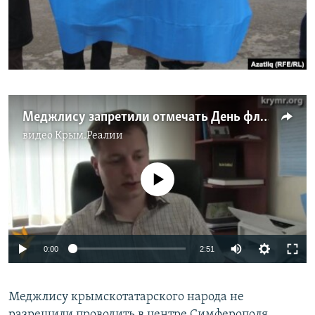
ПРИСОЕДИНЯЙТЕСЬ!
ПОБЕДИТЕЛЕЙ НЕ СУДЯТ?
КРЫМ.НЕПОКОРЕННЫЙ
ELIFBE
УКРАИНСКАЯ ПРОБЛЕМА КРЫМА
Все сайты RFE/RL
Меджлису запретили отмечать День флага в центре Симферополя
видео
Крым.Реалии
No media source currently available
0:00
2:51
Меджлису крымскотатарского народа не
разрешили проводить в центре Симферополя