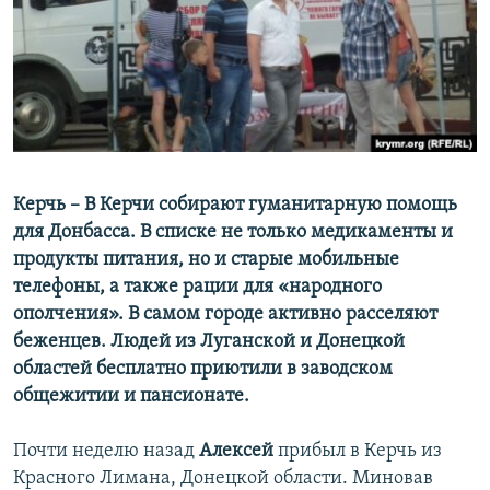
ПРИСОЕДИНЯЙТЕСЬ!
ПОБЕДИТЕЛЕЙ НЕ СУДЯТ?
КРЫМ.НЕПОКОРЕННЫЙ
ELIFBE
УКРАИНСКАЯ ПРОБЛЕМА КРЫМА
Все сайты RFE/RL
Керчь –
В Керчи собирают гуманитарную помощь
для Донбасса. В списке не только медикаменты и
продукты питания, но и старые мобильные
телефоны, а также рации для «народного
ополчения». В самом городе активно расселяют
беженцев. Людей из Луганской и Донецкой
областей бесплатно приютили в заводском
общежитии и пансионате.
Почти неделю назад
Алексей
прибыл в Керчь из
Красного Лимана, Донецкой области. Миновав