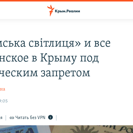
ська світлиця» и все
нское в Крыму под
ческим запретом
ина
9:05
ся
Читать без VPN