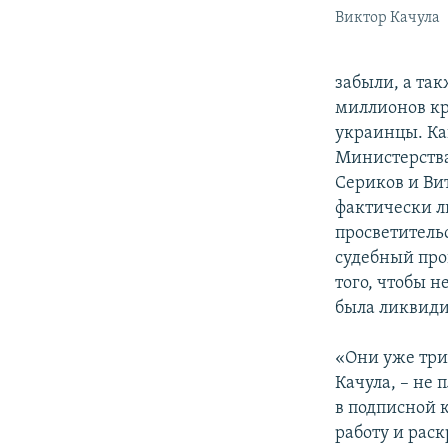
Виктор Качула
забыли, а та
миллионов кр
украинцы. Ка
Министерства
Сериков и Ви
фактически л
просветитель
судебный про
того, чтобы 
была ликвиди
«Они уже три
Качула, – не
в подписной к
работу и раск