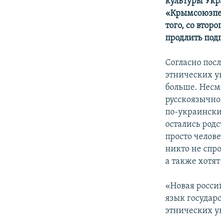
культуры Укра
«Крымсоюзпеч
того, со втор
продлить подп
Согласно пос
этнических у
больше. Несмо
русскоязычно
по-украински
остались род
просто челов
никто не спро
а также хотят
«Новая росси
язык государ
этнических у