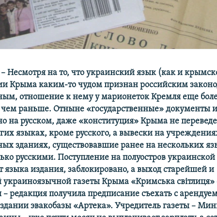
– Несмотря на то, что украинский язык (как и крымск
ии Крыма каким-то чудом признан российским законо
ным, отношение к нему у марионеток Кремля еще бол
 чем раньше. Отныне «государственные» документы 
о на русском, даже «конституция» Крыма не переведе
угих языках, кроме русского, а вывески на учреждения
ных зданиях, существовавшие ранее на нескольких яз
ько русскими. Поступление
на полуостров
украинской 
т языка издания, заблокировано, а выход старейшей и
й
украиноязычной газеты Крыма «
Кримська світлиця»
 – редакция получила предписание съехать с арендуе
здании эвакобазы «Артека». Учредитель газеты – Мин