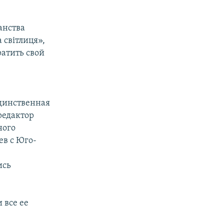
анства
світлиця»,
ратить свой
единственная
редактор
ного
ев с
Юго-
ись
 все ее