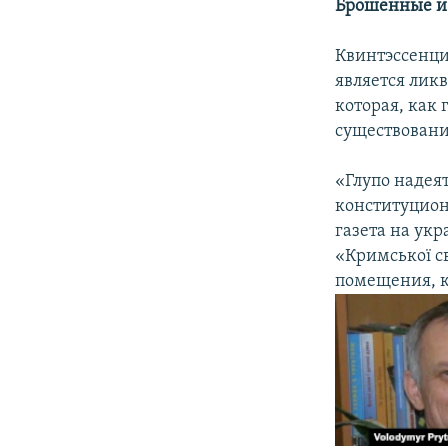
Брошенные и
Квинтэссенци
является лик
которая, как
существовани
«Глупо надеят
конституцион
газета на ук
«Кримської с
помещения, к