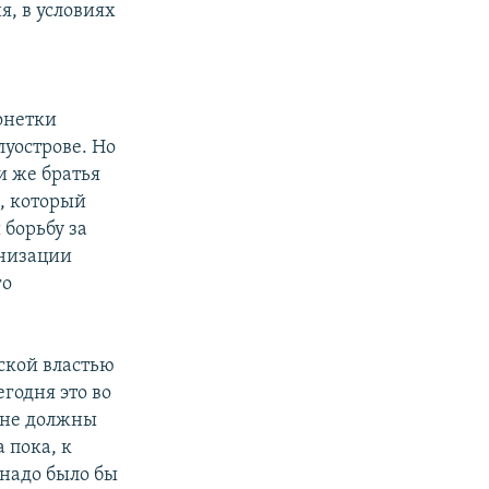
я, в условиях
онетки
луострове. Но
и же братья
, который
 борьбу за
анизации
го
нской властью
годня это во
 не должны
 пока, к
 надо было бы