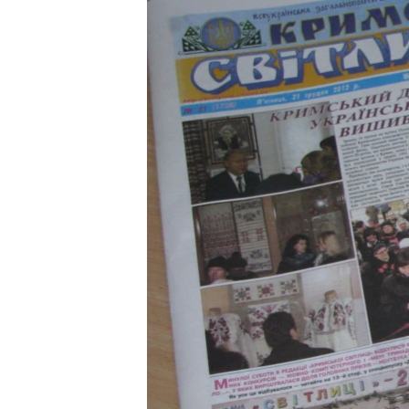
ПОБЕДИТЕЛЕЙ НЕ СУДЯТ?
КРЫМ.НЕПОКОРЕННЫЙ
ELIFBE
УКРАИНСКАЯ ПРОБЛЕМА КРЫМА