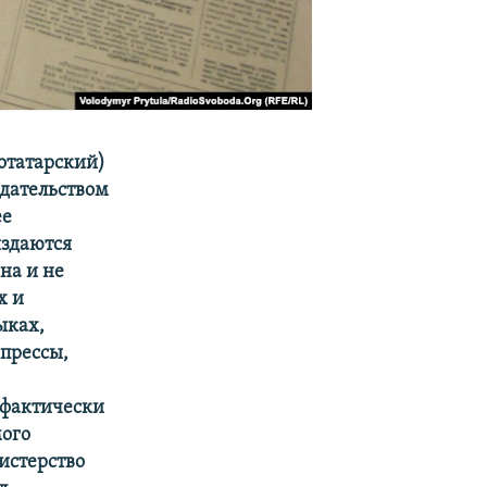
отатарский)
дательством
ее
издаются
на и не
х и
ыках,
прессы,
 фактически
мого
истерство