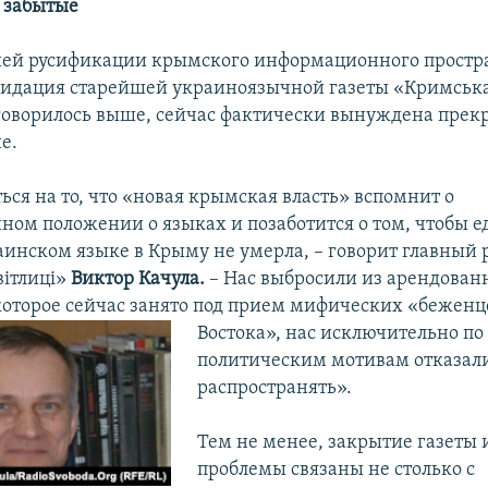
 забытые
ей русификации крымского информационного простр
видация старейшей украиноязычной газеты «Кримська 
 говорилось выше, сейчас фактически вынуждена прек
е.
ься на то, что «новая крымская власть» вспомнит о
ном положении о языках и позаботится о том, чтобы 
раинском языке в Крыму не умерла, – говорит главный 
вітлиці»
Виктор Качула.
– Нас выбросили из арендован
оторое сейчас занято под прием мифических «беженц
Востока», нас исключительно по
политическим мотивам отказал
распространять».
Тем не менее, закрытие газеты и
проблемы связаны не столько с