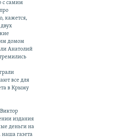
о с самим
про
о, кажется,
 двух
ские
ким домом
шли Анатолий
стремились
грали
ают все для
ета в Крыму
 Виктор
сении издания
ные деньги на
а наша газета