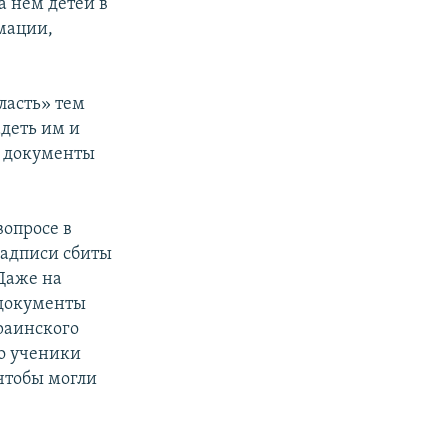
а нем детей в
мации,
ласть» тем
деть им и
м документы
вопросе в
надписи сбиты
 Даже на
 документы
раинского
то ученики
 чтобы могли