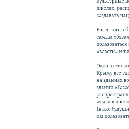
культурные п
школах, расп
создавать на
Более того, 
самым обязал
пользоваться
«власти» и т.д
Однако это вс
Крыму все сд
на зданиях в
здании «Госс
распространя
языка в школа
(даже будущи
им пользоват