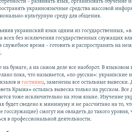
отребности – развивать язык, организовать обучение н
ространять украиноязычные средства массовой инфор
ционально-культурную среду для общения.
объявив украинский язык одним из государственных, «в
а всех без исключения государственных служащих вла
 в служебное время – готовить и распространять на не
.
е на бумаге, а на самом деле все наоборот. В языковом 
елано пока, что называется, «по-русски»: украинские 
окзалов и
гостиниц
, заменены все остальные вывески.
овета Крыма» осталась вывеска только на русском. Все
ются тоже исключительно на этом языке. Изучение ук
х будет сведено к минимуму и не рассчитано на то, ч
е госслужащие) смогут им овладеть до такого уровня,
ься в профессиональной деятельности.