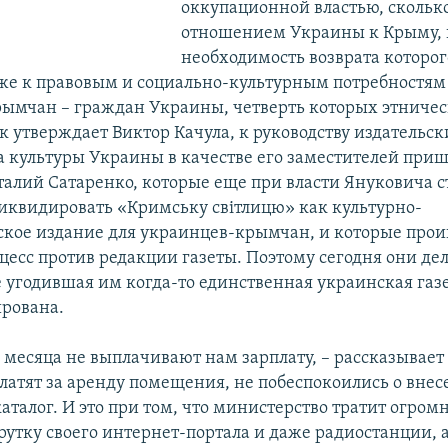
оккупационной властью, скольк
отношением Украины к Крыму, 
необходимость возврата которог
кже к правовым и социально-культурным потребностям
ымчан – граждан Украины, четверть которых этниче
к утверждает Виктор Качула, к руководству издательс
 культуры Украины в качестве его заместителей при
талий Сатаренко, которые еще при власти Януковича 
иквидировать «Кримську світлицю» как культурно-
ское издание для украинцев-крымчан, и которые прои
цесс против редакции газеты. Поэтому сегодня они дел
не угодившая им когда-то единственная украинская газ
рована.
 месяца не выплачивают нам зарплату, – рассказывает
 платят за аренду помещения, не побеспокоились о вне
аталог. И это при том, что министерство тратит огром
рутку своего интернет-портала и даже радиостанции, 