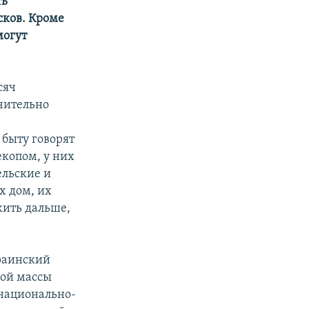
ть
сков. Кроме
могут
сяч
чительно
быту говорят
екопом, у них
ельские и
х дом, их
жить дальше,
раинский
ной массы
 национально-