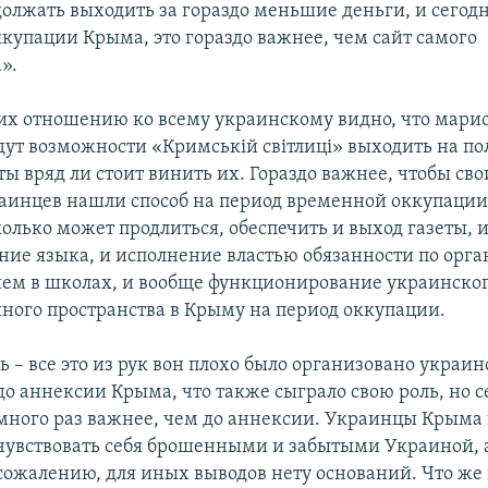
олжать выходить за гораздо меньшие деньги, и сегодн
купации Крыма, это гораздо важнее, чем сайт самого
».
о их отношению ко всему украинскому видно, что мари
дут возможности «Кримській світлиці» выходить на по
ты вряд ли стоит винить их. Гораздо важнее, чтобы сво
инцев нашли способ на период временной оккупации
олько может продлиться, обеспечить и выход газеты, и
ние языка, и исполнение властью обязанности по орг
нем в школах, и вообще функционирование украинско
ого пространства в Крыму на период оккупации.
ь – все это из рук вон плохо было организовано украи
до аннексии Крыма, что также сыграло свою роль, но се
много раз важнее, чем до аннексии. Украинцы Крыма
чувствовать себя брошенными и забытыми Украиной, а
сожалению, для иных выводов нету оснований. Что же