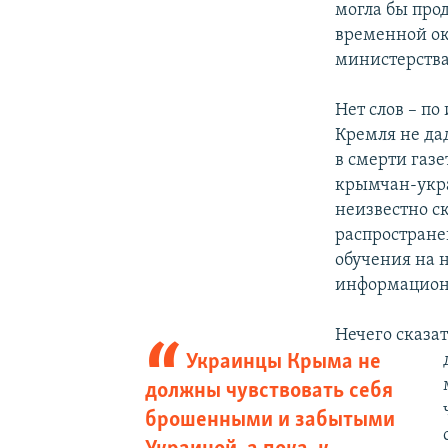
могла бы прод
временной ок
министерства
Нет слов – п
Кремля не да
в смерти газе
крымчан-укра
неизвестно ск
распростране
обучения на 
информационн
Нечего сказат
Украинцы Крыма не
должны чувствовать себя
брошенными и забытыми