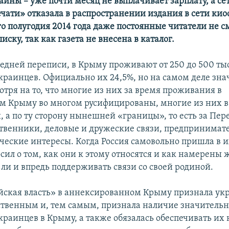
ины – уже почти месяц не выплачивает зарплату, а се
ати» отказала в распространении издания в сети кио
ого полугодия 2014 года даже постоянные читатели не с
иску, так как газета не внесена в каталог.
ледней переписи, в Крыму проживают от 250 до 500 ты
краинцев. Официально их 24,5%, но на самом деле зна
тря на то, что многие из них за время проживания в
м Крыму во многом русифицированы, многие из них в 
, а по ту сторону нынешней «границы», то есть за Пер
ственники, деловые и дружеские связи, предпринимат
еческие интересы. Когда Россия самовольно пришла в и
сил о том, как они к этому относятся и как намерены 
 ли и впредь поддерживать связи со своей родиной.
йская власть» в аннексированном Крыму признала ук
ственным и, тем самым, признала наличие значитель
краинцев в Крыму, а также обязалась обеспечивать их