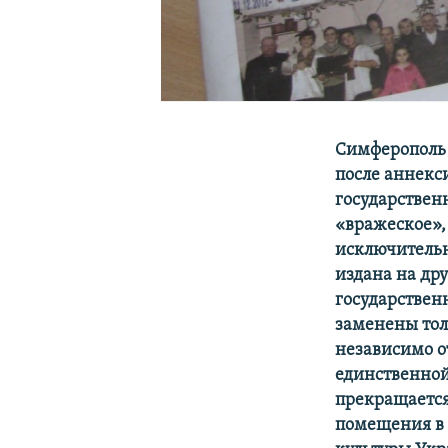
Симферополь 
после аннекс
государствен
«вражеское»,
исключительн
издана на др
государствен
заменены тол
независимо о
единственно
прекращается
помещения в 