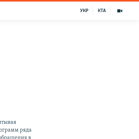
УКР
КТА
итывая
ограмм ряда
 обращения в