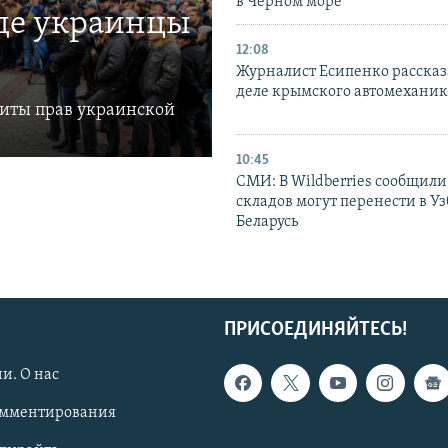
в Черном море
где украинцы
12:08
Журналист Есипенко рассказ
деле крымского автомехани
щиты прав украинской
10:45
СМИ: В Wildberries сообщили,
складов могут перенести в У
Беларусь
ПРИСОЕДИНЯЙТЕСЬ!
и. О нас
омментирования