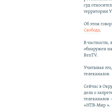
ПОБЕДИТЕЛЕЙ НЕ СУДЯТ?
суд относите
КРЫМ.НЕПОКОРЕННЫЙ
территории 
ELIFBE
Об этом гово
УКРАИНСКАЯ ПРОБЛЕМА КРЫМА
Свобода
.
В частности,
обнаружен на 
RenTV.
Учитывая это
телеканалов.
Сейчас в Окр
дела о запре
телеканалов 
«НТВ-Мир ».