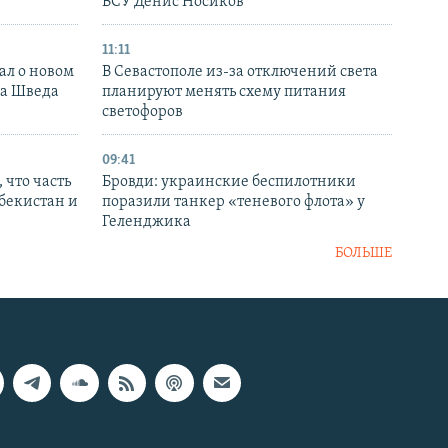
ВСУ Денис Носиков
11:11
ал о новом
В Севастополе из-за отключений света
ка Шведа
планируют менять схему питания
светофоров
09:41
 что часть
Бровди: украинские беспилотники
збекистан и
поразили танкер «теневого флота» у
Геленджика
БОЛЬШЕ