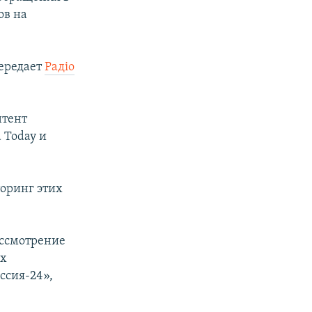
ов на
передает
Радiо
нтент
a Today и
оринг этих
ассмотрение
их
ссия-24»,