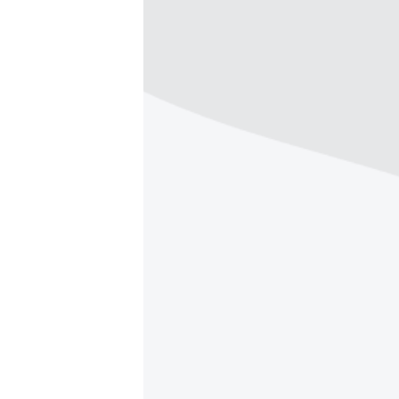
ПОБЕДИТЕЛЕЙ НЕ СУДЯТ?
КРЫМ.НЕПОКОРЕННЫЙ
ELIFBE
УКРАИНСКАЯ ПРОБЛЕМА КРЫМА