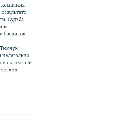
я компания
 результате
ти. Судьба
ппы
а боевиков.
 Тимчук
ы нелегально
и и оказывали
ических