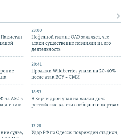
23:00
и Пакистан
Нефтяной гигант ОАЭ заявляет, что
аимной
атаки существенно повлияли на его
деятельность
20:41
ирение
Продажи Wildberries упали на 20-40%
ана
после атак ВСУ – СМИ
18:53
РФ на АЗС в
В Керчи дрон упал на жилой дом:
сравнению
российские власти сообщают о жертвах
17:28
ние судье,
Удар РФ по Одессе: поврежден стадион,