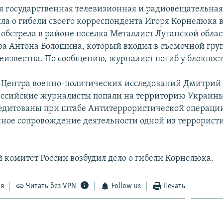
я государственная телевизионная и радиовещательна
ила о гибели своего корреспондента Игоря Корнелюка в
обстрела в районе поселка Металлист Луганской облас
ра Антона Волошина, который входил в съемочной гру
еизвестна. По сообщению, журналист погиб у блокпост
 Центра военно-политических исследований Дмитрий
российские журналисты попали на территорию Украин
едитованы при штабе Антитеррористической операци
ое сопровождение деятельности одной из террорист
 комитет России возбудил дело о гибели Корнелюка.
ся
Читать без VPN
Follow us
Печать