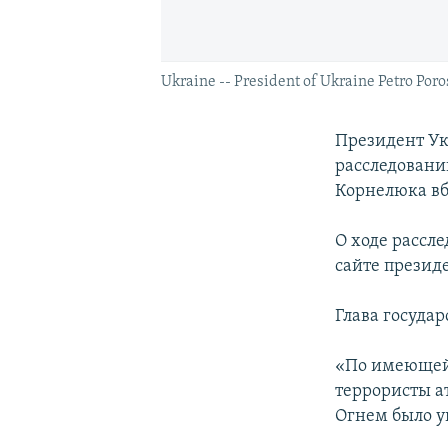
Ukraine -- President of Ukraine Petro Poro
Президент Ук
расследовани
Корнелюка вб
О ходе рассл
сайте презид
Глава госуда
«По имеющейс
террористы а
Огнем было у