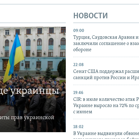
НОВОСТИ
09:00
Турция, Саудовская Аравия 
заключили соглашение о вз
обороне
22:08
Сенат США поддержал расш
санкций против России и Ир
где украинцы
19:46
CIR: в июле количество атак 
Украине выросло на 72% по 
с июнем
щиты прав украинской
18:02
В Украине выдвинули обвине