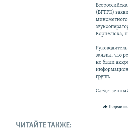
Всероссийска
(ВГТРК) заяв
минометного 
звукооперато
Корнелюка, н
Руководитель
заявил, что 
не были аккр
информационн
групп.
Следственный
Поделить
ЧИТАЙТЕ ТАКЖЕ: