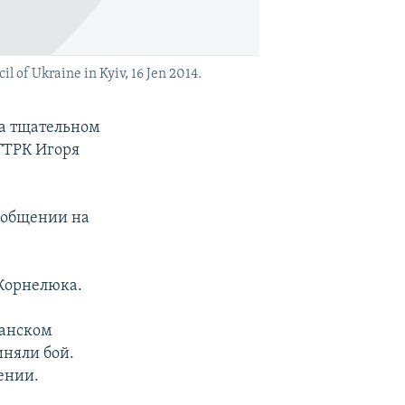
l of Ukraine in Kyiv, 16 Jen 2014.
на тщательном
ТРК Игоря
сообщении на
 Корнелюка.
ганском
иняли бой.
ении.