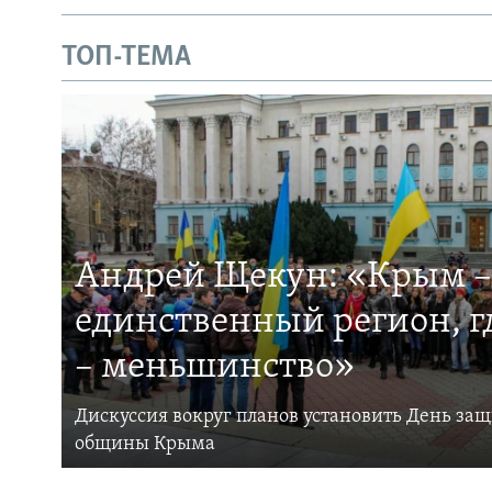
ТОП-ТЕМА
Андрей Щекун: «Крым –
единственный регион, 
– меньшинство»
Дискуссия вокруг планов установить День за
общины Крыма