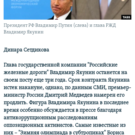
ПРИСОЕДИНЯЙТЕСЬ!
ПОБЕДИТЕЛЕЙ НЕ СУДЯТ?
КРЫМ.НЕПОКОРЕННЫЙ
Президент РФ Владимир Путин (слева) и глава РЖД
ELIFBE
Владимир Якунин
УКРАИНСКАЯ ПРОБЛЕМА КРЫМА
Все сайты RFE/RL
Динара Сетдикова
Глава государственной компании "Российские
железные дороги" Владимир Якунин останется на
своем посту еще три года. Срок контракта Якунина
истек накануне, однако, по данным СМИ, премьер-
министр России Дмитрий Медведев намерен его
продлить. Фигура Владимира Якунина в последнее
время особенно обсуждается в прессе благодаря
антикоррупционным расследованиям
оппозиционных активистов. Самые известные из
них – "Зимняя олимпиада в субтропиках" Бориса