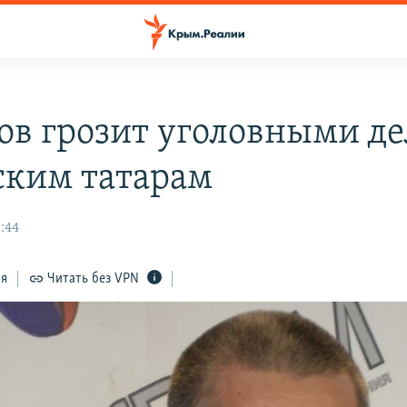
ов грозит уголовными д
ким татарам
:44
ся
Читать без VPN