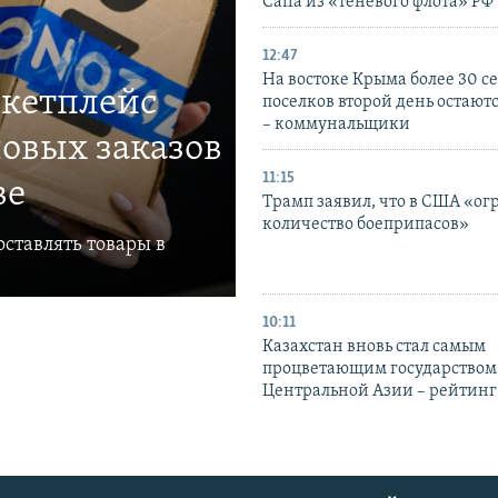
Caffa из «теневого флота» РФ
12:47
На востоке Крыма более 30 се
ркетплейс
поселков второй день остаютс
– коммунальщики
овых заказов
11:15
ве
Трамп заявил, что в США «ог
количество боеприпасов»
ставлять товары в
10:11
Казахстан вновь стал самым
процветающим государством
Центральной Азии – рейтинг