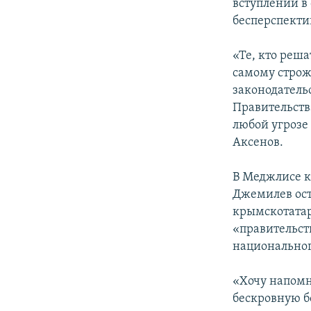
вступлении в
бесперспекти
«Те, кто реш
самому строж
законодатель
Правительств
любой угрозе
Аксенов.
В Меджлисе к
Джемилев ост
крымскотатар
«правительст
национальног
«Хочу напомн
бескровную бо