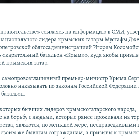
правительстве» ссылаясь на информацию в СМИ, утве
 национального лидера крымских татары Мустафы Дже
ропетровской облгосадминистрацией Игорем Коломой
 «карательный батальон «Крым»», куда якобы призыв
ей крымских татар.
им самопровозглашенный премьер-министр Крыма Сер
головно наказывать по законам Российской Федерации в
т батальон.
которых бывших лидеров крымскотатарского народа,
 на борьбу с людьми, которые ранее проживали на те
арства, являются, по меньшей мере, несправедливыми 
своим же бывшим согражданам, а призывы к крымск