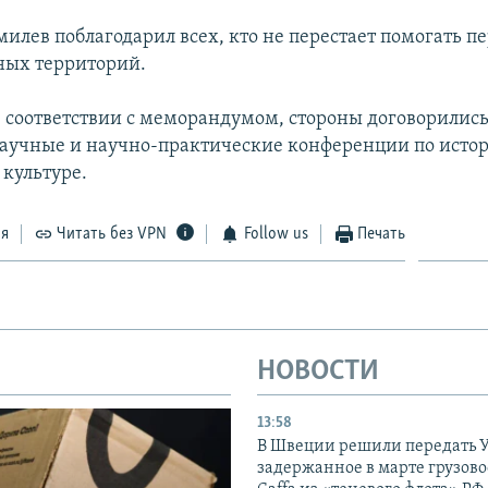
илев поблагодарил всех, кто не перестает помогать п
ных территорий.
 в соответствии с меморандумом, стороны договорилис
аучные и научно-практические конференции по истор
 культуре.
ся
Читать без VPN
Follow us
Печать
НОВОСТИ
13:58
В Швеции решили передать 
задержанное в марте грузово