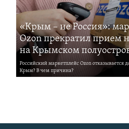
«Крым – не Россия»: ма
Ozon прекратил прием н
на Крымском полуостро
Российский маркетплейс Ozon отказывается до
Крым? В чем причина?