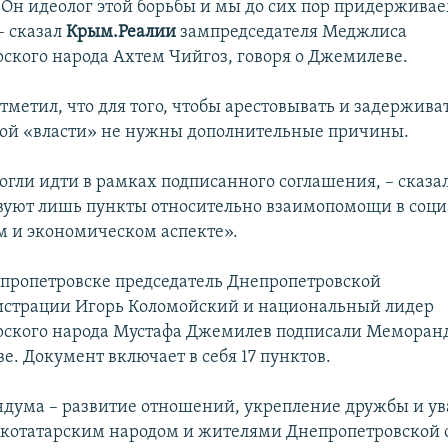
 Он идеолог этой борьбы и мы до сих пор придерживае
– сказал
Крым.Реалии
зампредседателя Меджлиса
ского народа Ахтем Чийгоз, говоря о Джемилеве.
отметил, что для того, чтобы арестовывать и задержив
ой «власти» не нужны дополнительные причины.
огли идти в рамках подписанного соглашения, – сказал
вуют лишь пункты относительно взаимопомощи в соци
 и экономическом аспекте».
епропетровске председатель Днепропетровской
истрации Игорь Коломойский и национальный лидер
ского народа Мустафа Джемилев подписали Меморан
е. Документ включает в себя 17 пунктов.
дума – развитие отношений, укрепление дружбы и у
отатарским народом и жителями Днепропетровской о