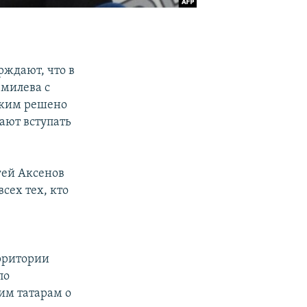
рждают, что в
милева с
ским решено
ают вступать
гей Аксенов
сех тех, кто
рритории
по
им татарам о