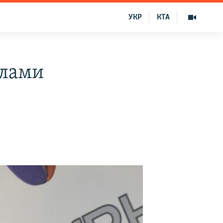
УКР
КТА
елами