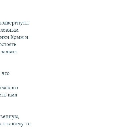
 подвергнуты
оловным
лики Крым и
остоять
 заявил
 что
ымского
ить имя
твенную,
ь к какому-то