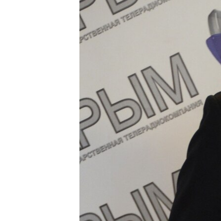
ПОБЕДИТЕЛЕЙ НЕ СУДЯТ?
КРЫМ.НЕПОКОРЕННЫЙ
ELIFBE
УКРАИНСКАЯ ПРОБЛЕМА КРЫМА