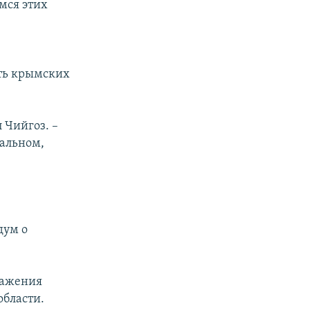
мся этих
ать крымских
 Чийгоз. –
альном,
дум о
важения
бласти.