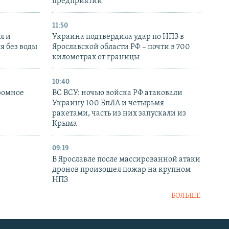
предприятий
11:50
л и
Украина подтвердила удар по НПЗ в
я без воды
Ярославской области РФ – почти в 700
километрах от границы
10:40
ромное
ВС ВСУ: ночью войска РФ атаковали
Украину 100 БпЛА и четырьмя
ракетами, часть из них запускали из
Крыма
09:19
В Ярославле после массированной атаки
дронов произошел пожар на крупном
НПЗ
БОЛЬШЕ