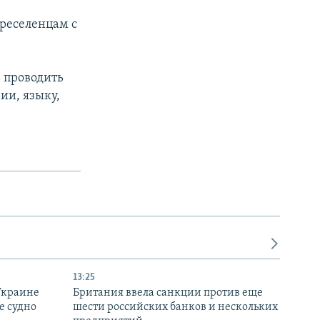
ереселенцам с
ь проводить
ии, языку,
13:25
Украине
Британия ввела санкции против еще
е судно
шести российских банков и нескольких