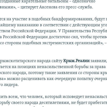
 созданные карательные батальоны – однозначно
вными», – цитирует Аксенова его пресс-служба.
атся на участие в подобных бандформированиях, будут
айшему наказанию в соответствии с действующим уг
ством Российской Федерации. У Правительства Респуб
а Российской Федерации достаточно сил, чтобы против
 со стороны подобных экстремистских организаций», –
рымскотатарского народа сайту
Крым.Реалии
заявили,
ается на позициях ненасильственной борьбы за права
ского народа, поэтому такие заявления со стороны кр
ва» можно расценивать как очередную попытку очерн
о лидера.
ить всем, что человек, который исповедует ненасильс
рьбу своего народа десятилетиями, не будет прибегат