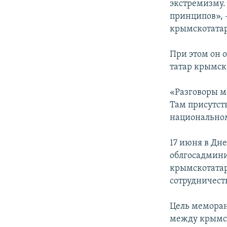
экстремизму.
принципов», 
крымскотатар
При этом он 
татар крымск
«Разговоры м
Там присутст
национальном
17 июня в Дн
облгосадмин
крымскотатар
сотрудничеств
Цель меморан
между крымск