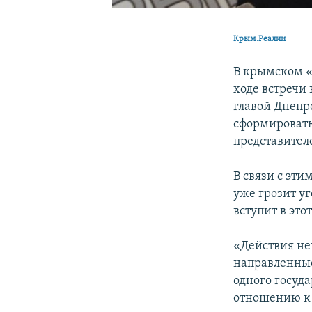
Крым.Реалии
В крымском «
ходе встречи
главой Днеп
сформировать
представител
В связи с эт
уже грозит у
вступит в это
«Действия не
направленные
одного госуд
отношению к 