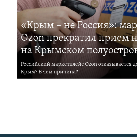
«Крым – не Россия»: ма
Ozon прекратил прием н
на Крымском полуостро
Российский маркетплейс Ozon отказывается до
Крым? В чем причина?