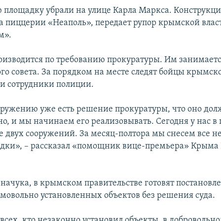
 площадку убрали на улице Карла Маркса. Конструкц
 пиццерии «Неаполь», передает рупор крымской влас
м».
изводится по требованию прокуратуры. Им занимаетс
го совета. За порядком на месте следят бойцы крымск
и сотрудники полиции.
оружению уже есть решение прокуратуры, что оно дол
о, и мы начинаем его реализовывать. Сегодня у нас в
 двух сооружений. За месяц-полтора мы снесем все 
дки», – рассказал «помощник вице-премьера» Крыма
рначука, в крымском правительстве готовят постановл
мовольно установленных объектов без решения суда.
всех, кто незаконно установил объекты, в добровольн