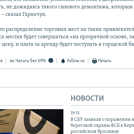
ь, не дожидаясь такого силового демонтажа, которым
– сказал Гарначук.
что распределение торговых мест на таких привлекате
а местах будет совершаться «на прозрачной основе, з
цену, и плата за аренду будет поступать в городской б
ся
Читать без VPN
Follow us
Печать
НОВОСТИ
19:15
В СБУ заявили о поражении 
береговой охраны ФСБ в Керч
российском Ярославле