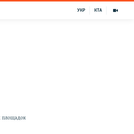
УКР
КТА
х площадок