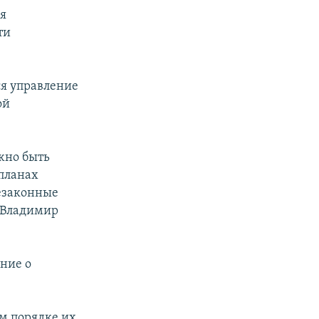
ия
ти
я управление
ой
жно быть
 планах
незаконные
 Владимир
ение о
ом порядке их