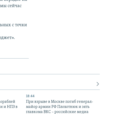
 мы сейчас
льных с точки
а
юджет».
18:44
кораблей
При взрыве в Москве погиб генерал-
и и НПЗ в
майор армии РФ Плохотнюк и зять
главкома ВКС – российские медиа