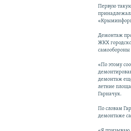
ПОБЕДИТЕЛЕЙ НЕ СУДЯТ?
Первую такую
КРЫМ.НЕПОКОРЕННЫЙ
принадлежала
«Крыминфор
ELIFBE
УКРАИНСКАЯ ПРОБЛЕМА КРЫМА
Демонтаж про
ЖКХ городско
самообороны 
«По этому со
демонтирован
демонтаж еще
летние площа
Гарначук.
По словам Га
демонтаже са
«Я призываю 