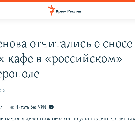
енова отчитались о сносе
х кафе в «российском»
рополе
:13
ся
Читать без VPN
е начался демонтаж незаконно установленных летни