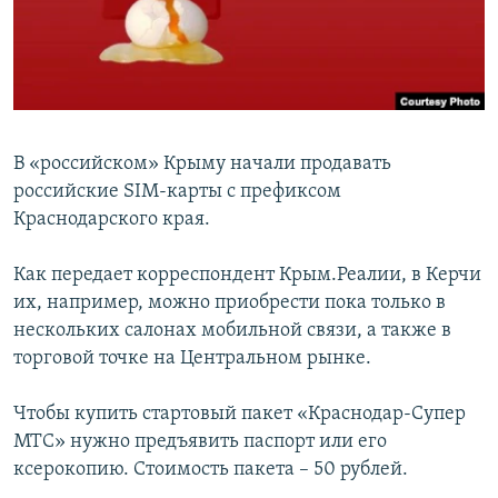
ПРИСОЕДИНЯЙТЕСЬ!
ПОБЕДИТЕЛЕЙ НЕ СУДЯТ?
КРЫМ.НЕПОКОРЕННЫЙ
ELIFBE
УКРАИНСКАЯ ПРОБЛЕМА КРЫМА
В «российском» Крыму начали продавать
Все сайты RFE/RL
российские SIM-карты с префиксом
Краснодарского края.
Как передает корреспондент Крым.Реалии, в Керчи
их, например, можно приобрести пока только в
нескольких салонах мобильной связи, а также в
торговой точке на Центральном рынке.
Чтобы купить стартовый пакет «Краснодар-Супер
МТС» нужно предъявить паспорт или его
ксерокопию. Стоимость пакета – 50 рублей.