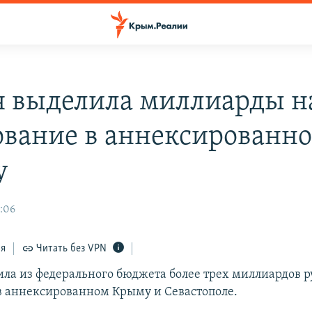
я выделила миллиарды н
ование в аннексированн
у
3:06
ся
Читать без VPN
ила из федерального бюджета более трех миллиардов р
в аннексированном Крыму и Севастополе.