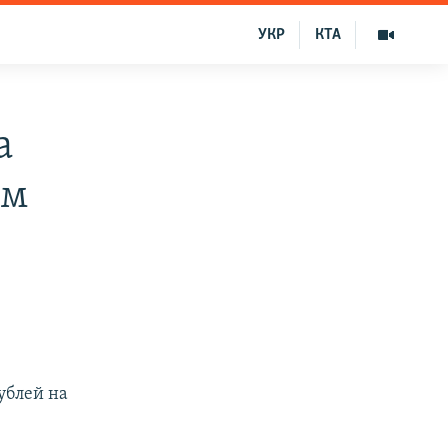
УКР
КТА
а
ом
ублей на