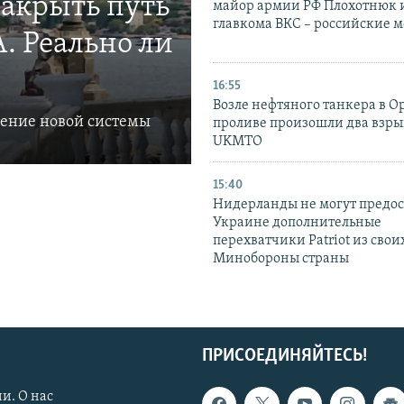
закрыть путь
майор армии РФ Плохотнюк и
главкома ВКС – российские 
. Реально ли
16:55
Возле нефтяного танкера в 
ление новой системы
проливе произошли два взры
UKMTO
15:40
Нидерланды не могут предос
Украине дополнительные
перехватчики Patriot из своих
Минобороны страны
ПРИСОЕДИНЯЙТЕСЬ!
и. О нас