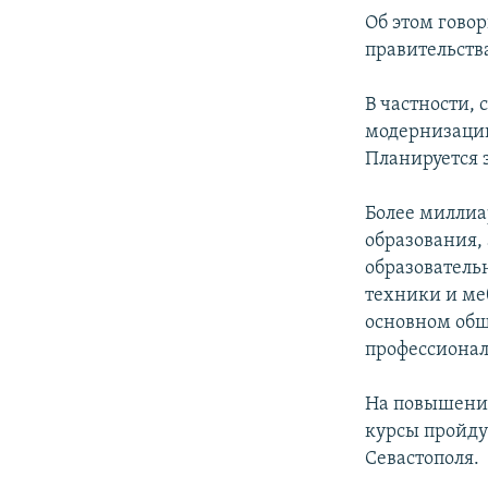
ПОБЕДИТЕЛЕЙ НЕ СУДЯТ?
Об этом гово
КРЫМ.НЕПОКОРЕННЫЙ
правительств
ELIFBE
В частности, 
УКРАИНСКАЯ ПРОБЛЕМА КРЫМА
модернизацию
Планируется з
Более миллиа
образования,
образователь
техники и меб
основном общ
профессионал
На повышение
курсы пройдут
Севастополя.