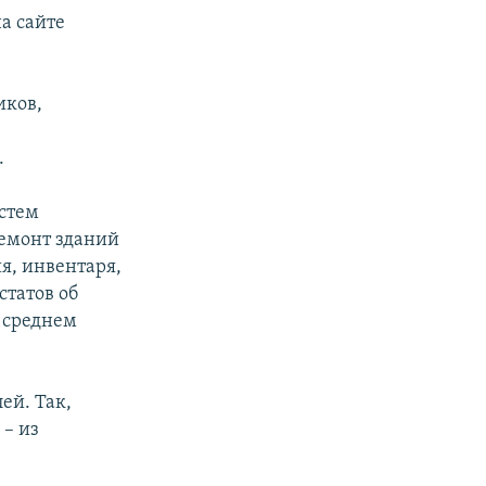
а сайте
иков,
.
стем
ремонт зданий
я, инвентаря,
статов об
 среднем
ей. Так,
 – из