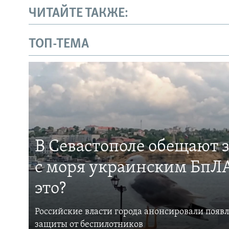
ЧИТАЙТЕ ТАКЖЕ:
ТОП-ТЕМА
В Севастополе обещают 
с моря украинским БпЛА
это?
Российские власти города анонсировали появ
защиты от беспилотников