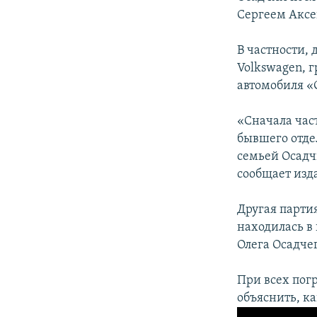
ПОБЕДИТЕЛЕЙ НЕ СУДЯТ?
Сергеем Акс
КРЫМ.НЕПОКОРЕННЫЙ
В частности,
ELIFBE
Volkswagen, 
УКРАИНСКАЯ ПРОБЛЕМА КРЫМА
автомобиля «
«Сначала час
бывшего отде
семьей Осадч
сообщает изд
Другая парти
находилась в 
Олега Осадчег
При всех пог
объяснить, к