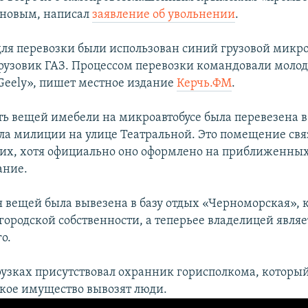
еновым, написал
заявление об увольнении
.
 для перевозки были использован синий грузовой микро
грузовик ГАЗ. Процессом перевозки командовали моло
Geely», пишет местное издание
Керчь.ФМ
.
ть вещей имебели на микроавтобусе была перевезена 
ла милиции на улице Театральной. Это помещение свя
их, хотя официально оно оформлено на приближенных
ание.
я вещей была вывезена в базу отдых «Черноморская», 
городской собственности, а теперьее владелицей явля
о.
рузках присутствовал охранник горисполкома, который
акое имущество вывозят люди.