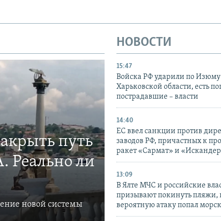
НОВОСТИ
15:47
Войска РФ ударили по Изюму
Харьковской области, есть п
пострадавшие – власти
14:40
ЕС ввел санкции против дир
закрыть путь
заводов РФ, причастных к пр
ракет «Сармат» и «Исканде
. Реально ли
13:09
В Ялте МЧС и российские вла
призывают покинуть пляжи, 
ление новой системы
вероятную атаку попал морс