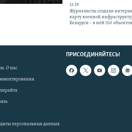
12:29
Журналисты создали интера
карту военной инфраструкт
Беларуси – в ней 150 объекто
ПРИСОЕДИНЯЙТЕСЬ!
и. О нас
омментирования
опирайта
вязь
ащиты персональных данных