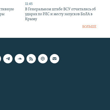
11:45
ктивную
В Генеральном штабе ВСУ отчитались об
уры
ударах по РЛС и месту запусков БпЛА в
в
Крыму
БОЛЬШЕ