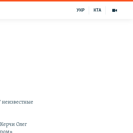
УКР
КТА
й
17 неизвестные
 Керчи Олег
ером»