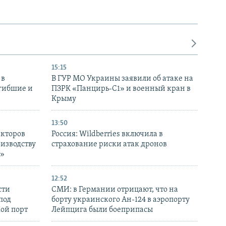
15:15
 в
В ГУР МО Украины заявили об атаке на
огибшие и
ПЗРК «Панцирь-С1» и военный кран в
Крыму
13:50
екторов
Россия: Wildberries включила в
оизводству
страхование риски атак дронов
р»
12:52
сти
СМИ: в Германии отрицают, что на
под
борту украинского Ан-124 в аэропорту
кой порт
Лейпцига были боеприпасы