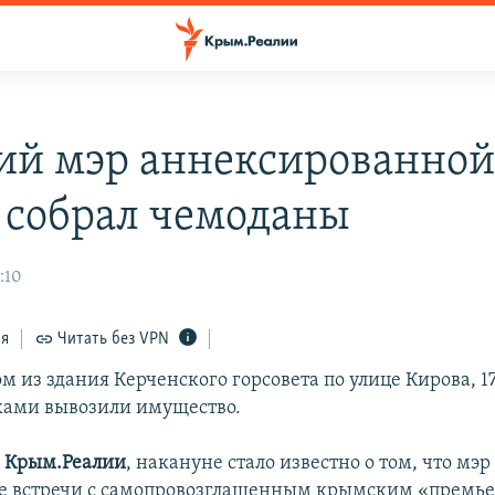
й мэр аннексированно
 собрал чемоданы
:10
ся
Читать без VPN
ом из здания Керченского горсовета по улице Кирова, 
ками вывозили имущество.
и
Крым.Реалии
, накануне стало известно о том, что мэр
ле встречи с самопровозглашенным крымским «премь