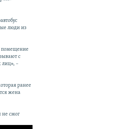
автобус
дые люди из
в помещение
зывают с
 лиц», –
которая ранее
ется жена
 не смог