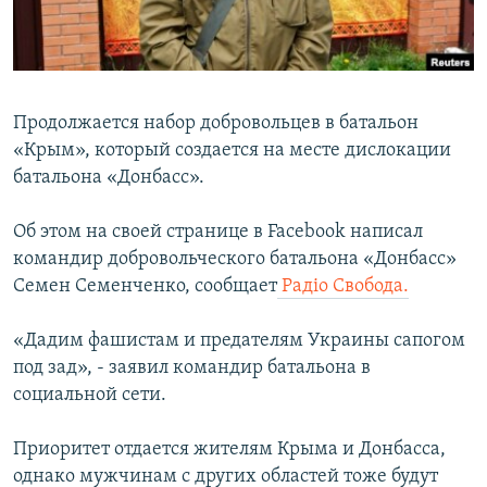
ПРИСОЕДИНЯЙТЕСЬ!
ПОБЕДИТЕЛЕЙ НЕ СУДЯТ?
КРЫМ.НЕПОКОРЕННЫЙ
ELIFBE
Продолжается набор добровольцев в батальон
УКРАИНСКАЯ ПРОБЛЕМА КРЫМА
«Крым», который создается на месте дислокации
Все сайты RFE/RL
батальона «Донбасс».
Об этом на своей странице в Facebook написал
командир добровольческого батальона «Донбасс»
Семен Семенченко, сообщает
Радiо Свобода.
«Дадим фашистам и предателям Украины сапогом
под зад», - заявил командир батальона в
социальной сети.
Приоритет отдается жителям Крыма и Донбасса,
однако мужчинам с других областей тоже будут