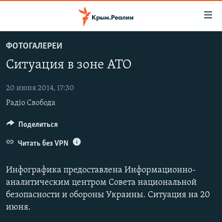
Доступность
ссылки
Вернуться
ФОТОГАЛЕРЕИ
к
НОВОСТИ
Ситуация в зоне АТО
основному
СПЕЦПРОЕКТЫ
содержанию
ВОДА
Вернутся
20 июня 2014, 17:30
ГРУЗ 200
к
Радіо Свобода
ИСТОРИЯ
КАРТА ВОЕННЫХ ОБЪЕКТОВ КРЫМА
главной
ЕЩЕ
11 ЛЕТ ОККУПАЦИИ КРЫМА. 11 ИСТОРИЙ СОПРОТИВЛЕНИЯ
Поделиться
навигации
Вернутся
РАДІО СВОБОДА
ИНТЕРАКТИВ
Читать без VPN
к
КАК ОБОЙТИ БЛОКИРОВКУ
ИНФОГРАФИКА
поиску
Инфографика предоставлена Информационно-
ТЕЛЕПРОЕКТ КРЫМ.РЕАЛИИ
аналитическим центром Совета национальной
Українською
безопасности и обороны Украины. Ситуация на 20
СОВЕТЫ ПРАВОЗАЩИТНИКОВ
Qırımtatar
июня.
ПРОПАВШИЕ БЕЗ ВЕСТИ