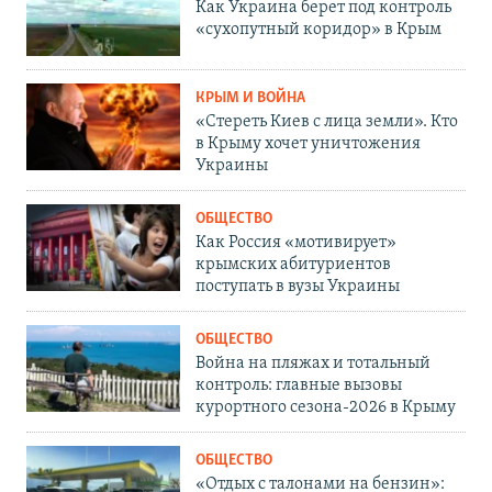
Как Украина берет под контроль
«сухопутный коридор» в Крым
КРЫМ И ВОЙНА
«Стереть Киев с лица земли». Кто
в Крыму хочет уничтожения
Украины
ОБЩЕСТВО
Как Россия «мотивирует»
крымских абитуриентов
поступать в вузы Украины
ОБЩЕСТВО
Война на пляжах и тотальный
контроль: главные вызовы
курортного сезона-2026 в Крыму
ОБЩЕСТВО
«Отдых с талонами на бензин»: