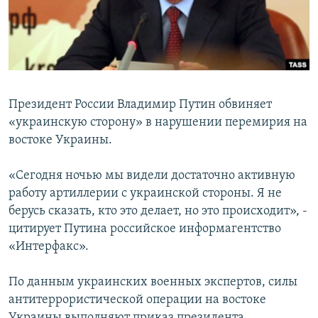
ПРИСОЕДИНЯЙТЕСЬ!
ПОБЕДИТЕЛЕЙ НЕ СУДЯТ?
КРЫМ.НЕПОКОРЕННЫЙ
ELIFBE
УКРАИНСКАЯ ПРОБЛЕМА КРЫМА
Президент России Владимир Путин обвиняет
Все сайты RFE/RL
«украинскую сторону» в нарушении перемирия на
востоке Украины.
«Сегодня ночью мы видели достаточно активную
работу артиллерии с украинской стороны. Я не
берусь сказать, кто это делает, но это происходит», -
цитирует Путина российское информагентство
«Интерфакс».
По данным украинских военных экспертов, силы
антитеррористической операции на востоке
Украины выполняют приказ президента