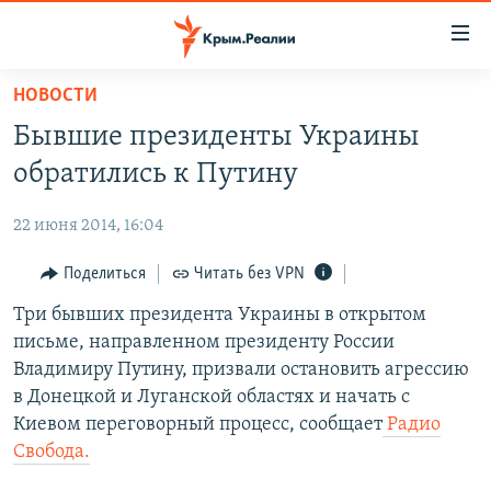
Доступность
ссылки
Вернуться
НОВОСТИ
к
НОВОСТИ
Бывшие президенты Украины
основному
СПЕЦПРОЕКТЫ
содержанию
обратились к Путину
ВОДА
Вернутся
ГРУЗ 200
к
22 июня 2014, 16:04
ИСТОРИЯ
КАРТА ВОЕННЫХ ОБЪЕКТОВ КРЫМА
главной
ЕЩЕ
Поделиться
Читать без VPN
11 ЛЕТ ОККУПАЦИИ КРЫМА. 11 ИСТОРИЙ СОПРОТИВЛЕНИЯ
навигации
Вернутся
РАДІО СВОБОДА
Три бывших президента Украины в открытом
ИНТЕРАКТИВ
к
письме, направленном президенту России
КАК ОБОЙТИ БЛОКИРОВКУ
ИНФОГРАФИКА
поиску
Владимиру Путину, призвали остановить агрессию
ТЕЛЕПРОЕКТ КРЫМ.РЕАЛИИ
в Донецкой и Луганской областях и начать с
Українською
Киевом переговорный процесс, сообщает
Радио
СОВЕТЫ ПРАВОЗАЩИТНИКОВ
Qırımtatar
Свобода.
ПРОПАВШИЕ БЕЗ ВЕСТИ