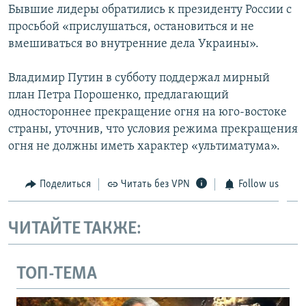
Бывшие лидеры обратились к президенту России с
ПРИСОЕДИНЯЙТЕСЬ!
ПОБЕДИТЕЛЕЙ НЕ СУДЯТ?
просьбой «прислушаться, остановиться и не
КРЫМ.НЕПОКОРЕННЫЙ
вмешиваться во внутренние дела Украины».
ELIFBE
Владимир Путин в субботу поддержал мирный
УКРАИНСКАЯ ПРОБЛЕМА КРЫМА
план Петра Порошенко, предлагающий
Все сайты RFE/RL
одностороннее прекращение огня на юго-востоке
страны, уточнив, что условия режима прекращения
огня не должны иметь характер «ультиматума».
Поделиться
Читать без VPN
Follow us
ЧИТАЙТЕ ТАКЖЕ:
ТОП-ТЕМА