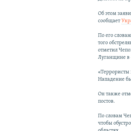
ПОБЕДИТЕЛЕЙ НЕ СУДЯТ?
КРЫМ.НЕПОКОРЕННЫЙ
Об этом заяв
сообщает
Укр
ELIFBE
УКРАИНСКАЯ ПРОБЛЕМА КРЫМА
По его слова
того обстрел
отметил Чепо
Луганщине в 
«Террористы 
Нападение бы
Он также отм
постов.
По словам Че
чтобы обустр
областях.