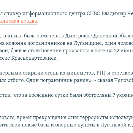
ил спикер информационного центра СНБО Владимир Че
аинская правда
.
м, техника была замечена в Дмитровке Донецкой облас
яна колонна пограничников на Луганщине, один челове
вой, боевое столкновение произошло в ночь на 22 июн
селе Краснопартизанск.
первыми открыли огонь из минометов, РПГ и стрелков
ло отбито. Один пограничник ранен», - сказал Чепово
етил, что за последние сутки были обстреляны 7 украи
пового, время прекращения огня террористы использую
оить свои новые базы и опорные пункты в Луганской и