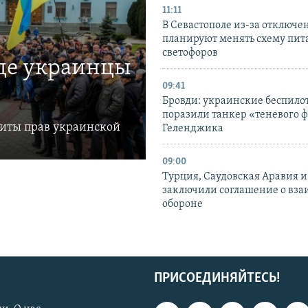
11:11
В Севастополе из-за отключе
планируют менять схему пит
светофоров
где украинцы
09:41
Бровди: украинские беспил
поразили танкер «теневого ф
щиты прав украинской
Геленджика
09:00
Турция, Саудовская Аравия 
заключили соглашение о вз
обороне
ПРИСОЕДИНЯЙТЕСЬ!