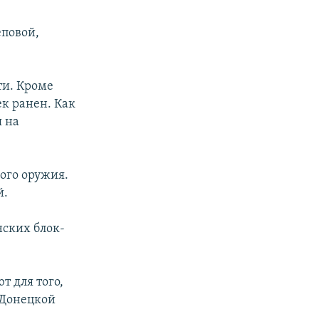
повой,
ти. Кроме
к ранен. Как
я на
ого оружия.
й.
нских блок-
т для того,
 Донецкой