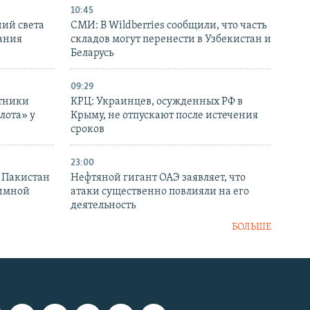
10:45
ний света
СМИ: В Wildberries сообщили, что часть
ания
складов могут перенести в Узбекистан и
Беларусь
09:29
отники
КРЦ: Украинцев, осужденных РФ в
лота» у
Крыму, не отпускают после истечения
сроков
23:00
и Пакистан
Нефтяной гигант ОАЭ заявляет, что
аимной
атаки существенно повлияли на его
деятельность
БОЛЬШЕ