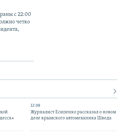
раны с 22:00
должно четко
зидента,
12:08
ухой
Журналист Есипенко рассказал о новом
десса»
деле крымского автомеханика Шведа