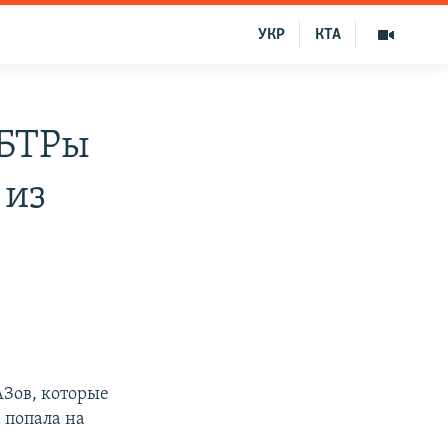
УКР
КТА
 БТРы
 из
АЗов, которые
 попала на