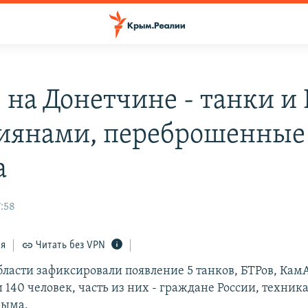
 на Донетчине - танки и
сиянами, переброшенные
а
7:58
ся
Читать без VPN
бласти зафиксировали появление 5 танков, БТРов, Кам
140 человек, часть из них - граждане России, техника
рыма.