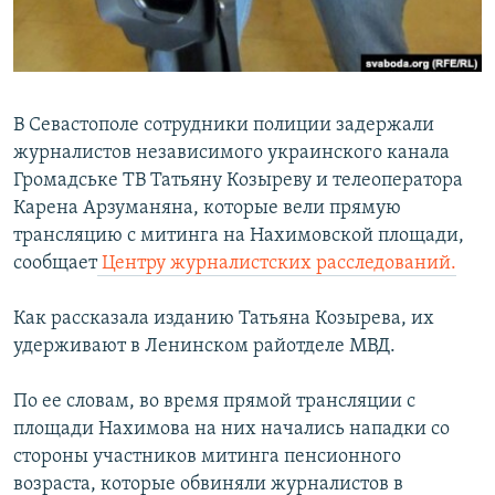
ПРИСОЕДИНЯЙТЕСЬ!
ПОБЕДИТЕЛЕЙ НЕ СУДЯТ?
КРЫМ.НЕПОКОРЕННЫЙ
ELIFBE
В Севастополе сотрудники полиции задержали
УКРАИНСКАЯ ПРОБЛЕМА КРЫМА
журналистов независимого украинского канала
Все сайты RFE/RL
Громадське ТВ Татьяну Козыреву и телеоператора
Карена Арзуманяна, которые вели прямую
трансляцию с митинга на Нахимовской площади,
сообщает
Центру журналистских расследований.
Как рассказала изданию Татьяна Козырева, их
удерживают в Ленинском райотделе МВД.
По ее словам, во время прямой трансляции с
площади Нахимова на них начались нападки со
стороны участников митинга пенсионного
возраста, которые обвиняли журналистов в