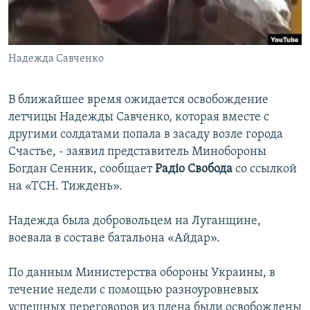
ПРИСОЕДИНЯЙТЕСЬ!
ПОБЕДИТЕЛЕЙ НЕ СУДЯТ?
КРЫМ.НЕПОКОРЕННЫЙ
Надежда Савченко
ELIFBE
УКРАИНСКАЯ ПРОБЛЕМА КРЫМА
В ближайшее время ожидается освобождение
Все сайты RFE/RL
летчицы Надежды Савченко, которая вместе с
другими солдатами попала в засаду возле города
Счастье, - заявил представитель Минобороны
Богдан Сенник, сообщает
Радіо Свобода
со ссылкой
на «ТСН. Тиждень».
Надежда была добровольцем на Луганщине,
воевала в составе батальона «Айдар».
По данным Министерства обороны Украины, в
течение недели с помощью разноуровневых
успешных переговоров из плена были освобождены