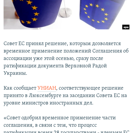
ПРИСОЕДИНЯЙТЕСЬ!
ПОБЕДИТЕЛЕЙ НЕ СУДЯТ?
КРЫМ.НЕПОКОРЕННЫЙ
ELIFBE
УКРАИНСКАЯ ПРОБЛЕМА КРЫМА
Совет ЕС принял решение, которым дозволяется
Все сайты RFE/RL
временное применение положений Соглашения об
ассоциации уже этой осенью, сразу после
ратификации документа Верховной Радой
Украины.
Как сообщает
УНИАН
, соответствующее решение
принято в Люксембурге на заседании Совета ЕС на
уровне министров иностранных дел.
«Совет одобрил временное применение части
соглашения, в связи с тем, что процесс
ратификации всеми 28 государствами - членами ЕС