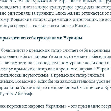
самостоятельно. Крымские татары, как и крымчане, р
попадают в иноязычную культурную среду, для некото
вно они попали за границу. Здесь жизнь отличается от 
рыму. Крымские татары стремятся к интеграции, не в
ебную среду», – говорит активист из Крыма.
тары считают себя гражданами Украины
большинство крымских татар считает себя коренным
отделяет себя от народа Украины, отмечает собеседник
езависимости на законодательном уровне до сих пор н
 статус крымских татар как коренного народа в Украин
олитически неуместным, а крымских татар считали
ными. Возможно, если бы на законодательном уровн
признаны Украиной, то не произошло бы аннексии Кр
 Рустем Аблятиф.
вах коренных народов Украины» – это признание госу