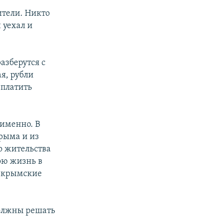
ители. Никто
 уехал и
азберутся с
я, рубли
 платить
 именно. В
рыма и из
о жительства
вою жизнь в
т крымские
олжны решать