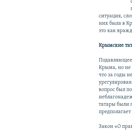
ситуация, сло
них была в К
это как вражд
Крымские та
Подавляющее 
Крыма, но не 
что за годы н
урегулирован
вопрос был п
неблагонадеж
татары были 
предполагает
Закон «О пра