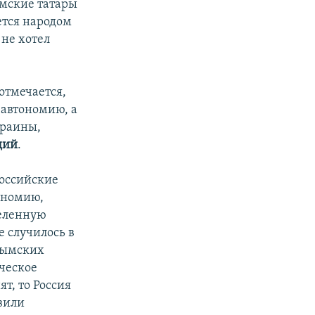
ымские татары
ется народом
не хотел
отмечается,
 автономию, а
краины,
дий
.
российские
ономию,
деленную
не случилось
в
рымских
ческое
т, то Россия
авили