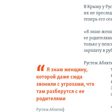
В Крыму у Рус
их не преслед
теперь его се
«Я знаю женщ
ее родителям
только у пен
зарплату в ру
Рустем Абляти
Я знаю женщину,
которой даже сюда
звонили с угрозами, что
там разберутся с ее
родителями
Рустем Аблятиф