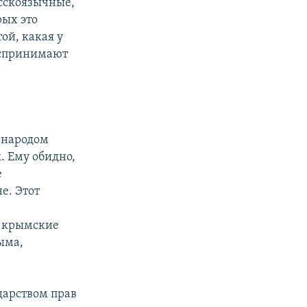
усскоязычные,
рых это
той, какая у
оспринимают
 народом
. Ему обидно,
е
е. Этот
е крымские
ыма,
дарством прав