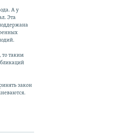
да. А у
л. Эта
 поддержана
оренных
лодий.
 то таким
убликаций
ринять закон
мневаются.