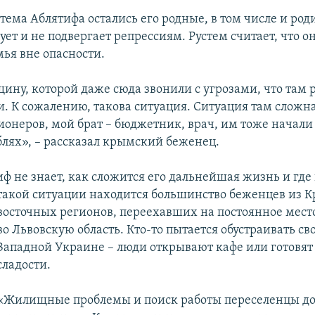
тема Аблятифа остались его родные, в том числе и род
ует и не подвергает репрессиям. Рустем считает, что он
мья вне опасности.
ину, которой даже сюда звонили с угрозами, что там р
и. К сожалению, такова ситуация. Ситуация там сложна
сионеров, мой брат – бюджетник, врач, им тоже начали
блях», – рассказал крымский беженец.
ф не знает, как сложится его дальнейшая жизнь и где
такой ситуации находится большинство беженцев из К
восточных регионов, переехавших на постоянное мест
во Львовскую область. Кто-то пытается обустраивать с
Западной Украине – люди открывают кафе или готовя
сладости.
«Жилищные проблемы и поиск работы переселенцы д