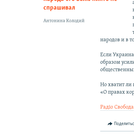
спрашивал
Антонина Колодий
народов и в 
Если Украина
образом усил
общественны
Но хватит ли
«О правах ко
Радіо Свобода
Поделить