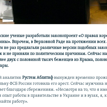
вские ученые разработали законопроект «О правах ко
ины». Впрочем, в Верховной Раде на протяжении всех 
и не раз предлагали различные версии подобных зако
ак и не приняли по политическим причинам. Сейчас н
лее двух с половиной тысяч беженцев из Крыма, полов
ары.
й аналитик
Рустем Аблятиф
вынужден временно прожи
льку ФСБ России готовила его арест. Сейчас мужчина 
вет благодаря сбережениям. «Несмотря на то, что я и
 опыт работы в правительстве в Украине и в вузах, я, 
найти работу».