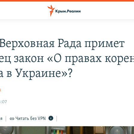
 Верховная Рада примет
ец закон «О правах коре
а в Украине»?
к
3:07
ся
Читать без VPN