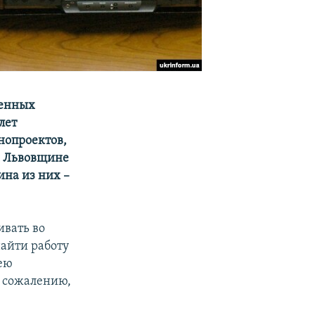
ренных
лет
нопроектов,
а Львовщине
ина из них –
вать во
найти работу
мею
к сожалению,