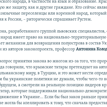
ского народа, в частности на язык и образование. Кр
ую же защиту, как и другие граждане. Кто сейчас явля
коязычные переселенцы или коренной народ, который 
я к России, – риторически спрашивает Рустем.
она, разработанного группой львовских специалистов, 
 народ имеет право на национально-территориальную
ает механизм для возвращения полуострова в состав У
н из авторов законопроекта, профессор
Антонина Коло
вопрос принятия закона во многом из-за того, что про
гда говорили, что крымские татары претендуют на авт
сульманскому миру, в Турцию, и это может нести опре
ли бы украинские политики не думали, чтобы чего-то 
будущем, а смотрели на реальную позицию лидеров к
татар, которые поддерживали национально-демократи
движение в Украине... Если бы был закон раньше приня
не могла бы апеллировать к тому, что сначала предост