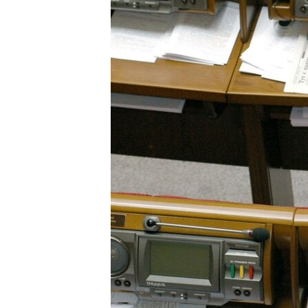
ПОБЕДИТЕЛЕЙ НЕ СУДЯТ?
КРЫМ.НЕПОКОРЕННЫЙ
ELIFBE
УКРАИНСКАЯ ПРОБЛЕМА КРЫМА