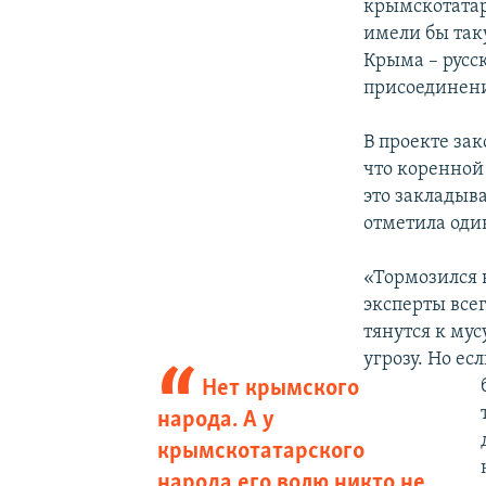
крымскотатар
имели бы так
Крыма – русс
присоединени
В проекте зак
что коренной
это закладыв
отметила оди
«Тормозился 
эксперты все
тянутся к му
угрозу. Но ес
Нет крымского
народа. А у
крымскотатарского
народа его волю никто не