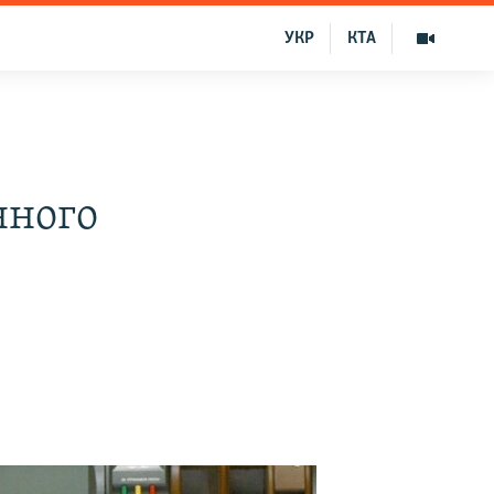
УКР
КТА
нного