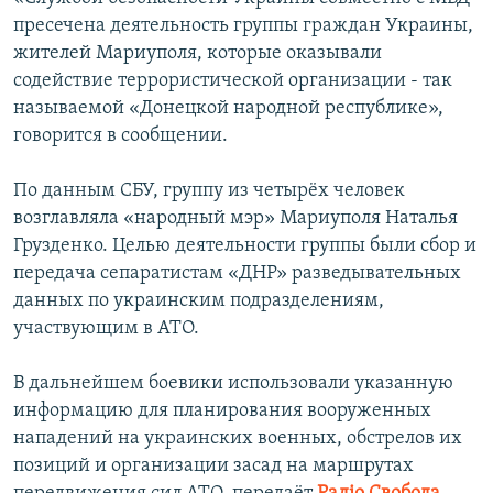
ПРИСОЕДИНЯЙТЕСЬ!
ПОБЕДИТЕЛЕЙ НЕ СУДЯТ?
пресечена деятельность группы граждан Украины,
жителей Мариуполя, которые оказывали
КРЫМ.НЕПОКОРЕННЫЙ
содействие террористической организации - так
ELIFBE
называемой «Донецкой народной республике»,
говорится в сообщении.
УКРАИНСКАЯ ПРОБЛЕМА КРЫМА
Все сайты RFE/RL
По данным СБУ, группу из четырёх человек
возглавляла «народный мэр» Мариуполя Наталья
Грузденко. Целью деятельности группы были сбор и
передача сепаратистам «ДНР» разведывательных
данных по украинским подразделениям,
участвующим в АТО.
В дальнейшем боевики использовали указанную
информацию для планирования вооруженных
нападений на украинских военных, обстрелов их
позиций и организации засад на маршрутах