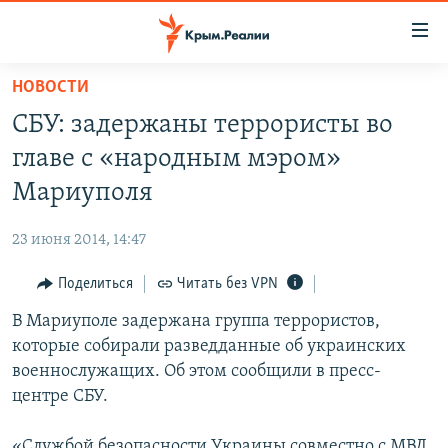
Доступность
ссылки
Вернуться
НОВОСТИ
к
НОВОСТИ
СБУ: задержаны террористы во
основному
СПЕЦПРОЕКТЫ
содержанию
главе с «народным мэром»
ВОДА
Вернутся
ГРУЗ 200
Мариуполя
к
ИСТОРИЯ
КАРТА ВОЕННЫХ ОБЪЕКТОВ КРЫМА
главной
23 июня 2014, 14:47
ЕЩЕ
11 ЛЕТ ОККУПАЦИИ КРЫМА. 11 ИСТОРИЙ СОПРОТИВЛЕНИЯ
навигации
Вернутся
Поделиться
Читать без VPN
РАДІО СВОБОДА
ИНТЕРАКТИВ
к
В Мариуполе задержана группа террористов,
КАК ОБОЙТИ БЛОКИРОВКУ
ИНФОГРАФИКА
поиску
которые собирали разведданные об украинских
ТЕЛЕПРОЕКТ КРЫМ.РЕАЛИИ
военнослужащих. Об этом сообщили в пресс-
Українською
центре СБУ.
СОВЕТЫ ПРАВОЗАЩИТНИКОВ
Qırımtatar
ПРОПАВШИЕ БЕЗ ВЕСТИ
«Службой безопасности Украины совместно с МВД