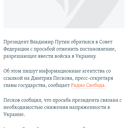
ПРИСОЕДИНЯЙТЕСЬ!
ПОБЕДИТЕЛЕЙ НЕ СУДЯТ?
КРЫМ.НЕПОКОРЕННЫЙ
ELIFBE
УКРАИНСКАЯ ПРОБЛЕМА КРЫМА
Президент Владимир Путин обратился в Совет
Все сайты RFE/RL
Федерации с просьбой отменить постановление,
разрешающее ввести войска в Украину.
Об этом пишут информационные агентства со
ссылкой на Дмитрия Пескова, пресс-секретаря
главы государства, сообщает
Радио Свобода.
Песков сообщил, что просьба президента связана с
необходимостью снижения напряженности в
Украине.