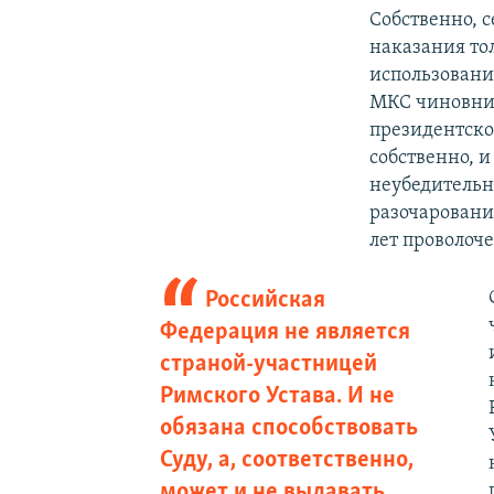
Собственно, с
наказания то
использовани
МКС чиновник
президентско
собственно, 
неубедительн
разочарование
лет проволоч
Российская
Федерация не является
страной-участницей
Римского Устава. И не
обязана способствовать
Суду, а, соответственно,
может и не выдавать