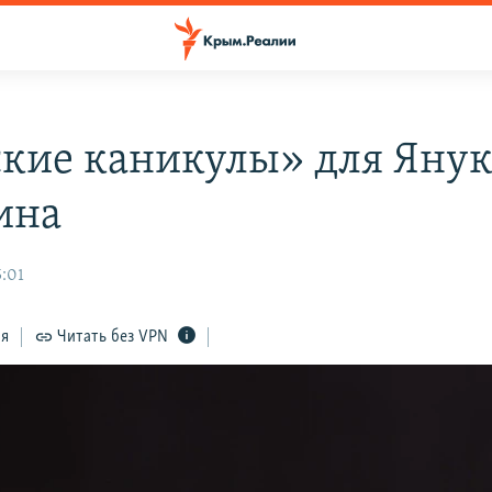
ские каникулы» для Яну
ина
5:01
ся
Читать без VPN