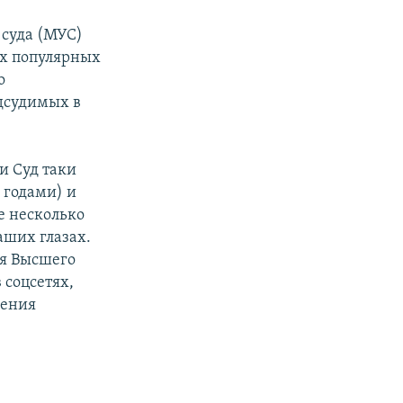
е
 суда (МУС)
ых популярных
о
дсудимых в
ли Суд таки
 годами) и
е несколько
аших глазах.
ля Высшего
 соцсетях,
жения