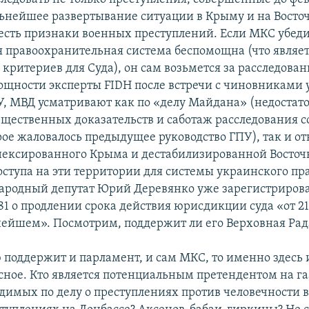
альнейшее развертывание ситуации в Крыму и на Восто
 есть признаки военных преступлений. Если МКС убедит
 правоохранительная система беспомощна (что являет
критериев для Суда), он сам возьмется за расследова
ощности эксперты FIDH после встречи с чиновниками 
, МВД усматривают как по «делу Майдана» (недостат
ещественных доказательств и саботаж расследования с
рое жаловалось предыдущее руководство ГПУ), так и о
ексированного Крыма и дестабилизированной Восто
оступа на эти территории для системы украинского пр
народный депутат Юрий Деревянко уже зарегистрирова
81 о продлении срока действия юрисдикции суда «от 21
ьнейшем». Посмотрим, поддержит ли его Верховная Рад
ю поддержит и парламент, и сам МКС, то именно здесь 
сное. Кто является потенциальным претендентом на г
димых по делу о преступлениях против человечности 