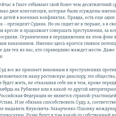
ейчас в Гааге отбывают свой более чем десятилетний с
лько двое конголезцев, которые были осуждены именн
е детей в военных конфликтах. Правда, есть еще оди
 – президент Судана. Но он сидит не в тюрьме, а в св
м кресле и продолжает совершать преступления, за кот
и осудили. Ограничения в передвижении на этом фоне 
ым наказанием. Именно здесь кроется главное потен
 для тех из нас, кто справедливо жаждет мести. Даже
ек
Суд все же признает виновным в преступлениях проти
человечности нашу ростовскую диаспору, это общество,
и будет жить, не отказывая себе ни в чем, кроме перед
нибудь на Рублевке или в какой-то другой авторитарно
Российская Федерация не является страной-участнице
Устава. И не обязана способствовать Суду, а, соответст
не выдавать Януковича-Захарченко-Пшонку междуна
правосудию. Разве будет в том какой-то собственный и