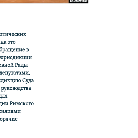
литических
на это
обращение в
о юрисдикции
ховной Рады
 депутатами,
сдикцию Суда
 руководства
для
ации Римского
усилиями
горячие