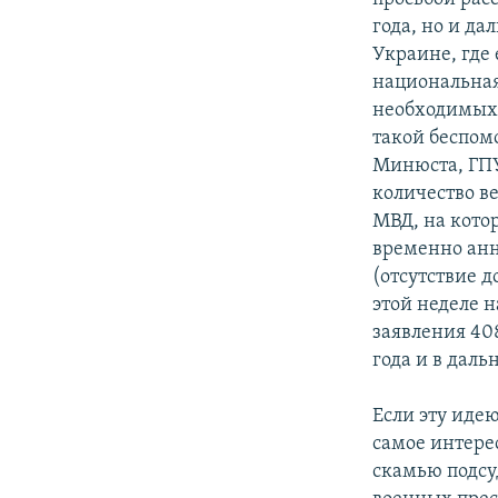
года, но и д
Украине, где
национальная
необходимых 
такой беспом
Минюста, ГПУ
количество в
МВД, на кото
временно анн
(отсутствие д
этой неделе 
заявления 40
года и в дал
Если эту иде
самое интере
скамью подсу