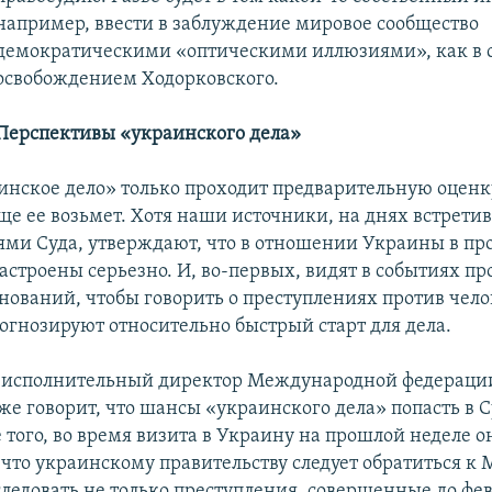
например, ввести в заблуждение мировое сообщество
демократическими «оптическими иллюзиями», как в с
освобождением Ходорковского.
Перспективы «украинского дела»
инское дело» только проходит предварительную оценку
ще ее возьмет. Хотя наши источники, на днях встрети
ями Суда, утверждают, что в отношении Украины в п
настроены серьезно. И, во-первых, видят в событиях 
нований, чтобы говорить о преступлениях против чело
рогнозируют относительно быстрый старт для дела.
, исполнительный директор Международной федераци
же говорит, что шансы «украинского дела» попасть в С
 того, во время визита в Украину на прошлой неделе о
 что украинскому правительству следует обратиться к 
следовать не только преступления, совершенные до фе