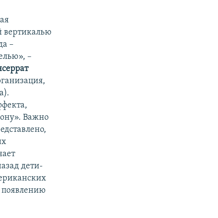
ая
й вертикалью
да –
елью», –
серрат
рганизация,
а).
ффекта,
рону». Важно
редставлено,
их
нает
назад дети-
мериканских
к появлению