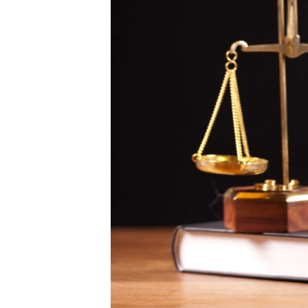
ПОБЕДИТЕЛЕЙ НЕ СУДЯТ?
КРЫМ.НЕПОКОРЕННЫЙ
ELIFBE
УКРАИНСКАЯ ПРОБЛЕМА КРЫМА