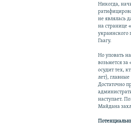
Никогда, начи
ратифицирова
не являлась д
на странице 
украинского 
Гаагу.
Но уповать на
возьмется за
осудит тех, 
лет), главные
Достаточно п
административ
наступает. П
Майдана захл
Потенциальн