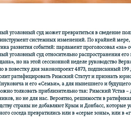
й уголовный суд может превратиться в сведение по
 в инструмент системных изменений. По крайней мере, 
гика развития событий: парламент проголосовал «за» 
й уголовный суд относительно распространения ег
дана», но на этой сессионной неделе руководство Вер
ло в повестку дня законопроект 4873, подписанный 199
олит ратифицировать Римский Статут и признать юри
 Януковича и его «Семьи», а для нынешнего и будущего
можно толковать приблизительно так: Римский Устав – 
иков, но не для нас. Вероятно, решимости в ратифик
одству страны не добавляют Крым и Донбасс, которые 
ного соседа превратились или в «серые зоны», или в «