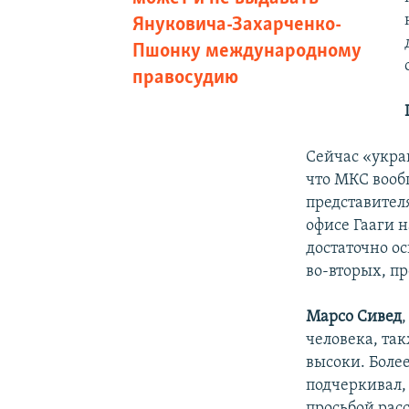
Януковича-Захарченко-
Пшонку международному
правосудию
Сейчас «укра
что МКС вооб
представител
офисе Гааги 
достаточно ос
во-вторых, п
Марсо Сивед
человека, так
высоки. Более
подчеркивал,
просьбой рас