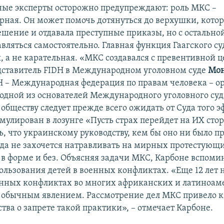
ые эксперты осторожно предупреждают: роль МКС –
ная. Он может помочь дотянуться до верхушки, котор
шение и отдавала преступные приказы, но с остально
вляться самостоятельно. Главная функция Гаагского су
, а не карательная. «МКС создавался с превентивной ц
дставитель FIDH в Международном уголовном суде
Мон
H – Международная федерация по правам человека – о
 одной из основателей Международного уголовного суд
обществу следует прежде всего ожидать от Суда того э
мулирован в лозунге «Пусть страх перейдет на ИХ сто
, что украинскому руководству, кем бы оно ни было п
да не захочется натравливать на мирных протестующ
– в форме и без. Объясняя задачи МКС, Карбоне вспоми
ользования детей в военных конфликтах. «Еще 12 лет 
енных конфликтах во многих африканских и латиноа
 обычным явлением. Рассмотрение дел МКС привело 
тва о запрете такой практики», – отмечает Карбоне.