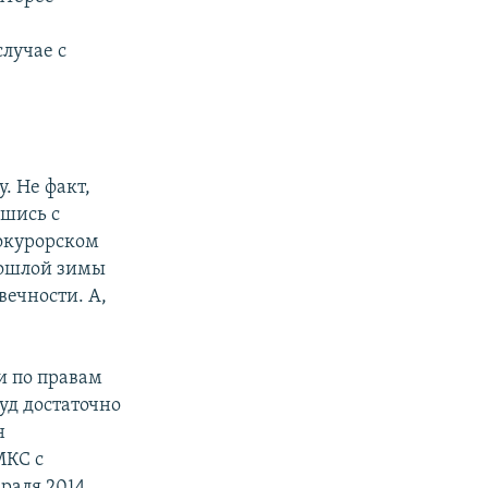
лучае с
. Не факт,
вшись с
рокурорском
прошлой зимы
вечности. А,
и по правам
уд достаточно
н
МКС с
враля 2014