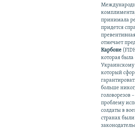
Международн
комплиментар
принимала ре
придется спра
превентивная
отмечает пре
Карбоне
(FID
которая была
Украинскому 
который сфор
гарантировать
больше никог
головорезов 
проблему исп
солдаты в во
странах были
законодательс