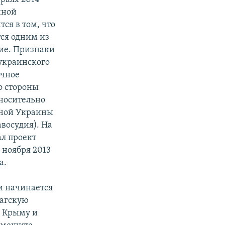
чной
ся в том, что
ся одним из
ние. Признаки
украинского
очное
о стороны
тносительно
чной Украины
авосудия). На
л проект
 ноября 2013
а.
и начинается
аагскую
в Крыму и