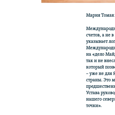
Мария Томак
Международны
счетов, а не
указывает ло
Международны
на «дело Май
так и не внес
который позв
– уже не для
страны. Это 
предшественн
Устава руков
нашего север
точки».