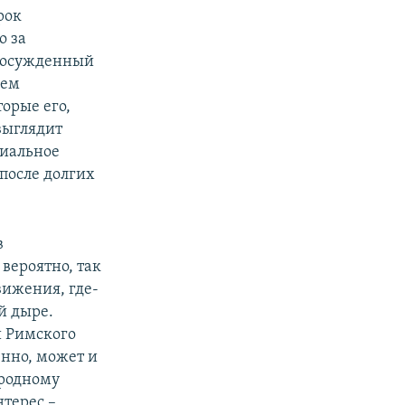
рок
о за
н осужденный
оем
орые его,
выглядит
циальное
 после долгих
в
 вероятно, так
вижения, где-
й дыре.
й Римского
венно, может и
родному
нтерес –