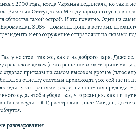
ная с 2000 года, когда Украина подписала, но так и н
ла Римский Статут, тема Международного уголовного
ля общества такой острой. И это понятно. Одни из сам
«Евромайдан SOS» – комментарии, в которых прежнег
президента и его окружение отправляют на скамью по
 Гаагу не стоит так же, как и на доброго царя. Даже ес
 «украинское дело» (а это решение может приниматься
кто отдавал приказы на самом высоком уровне (плюс ещ
 битвы за очистку системы происходят уже сейчас на н
роследить за страстями вокруг назначения председате
ного суда, чтобы убедиться, что реакция, как пишут в
ока Гаага осудит ОПГ, расстреливавшее Майдан, дости
ебнутся.
ые разочарования