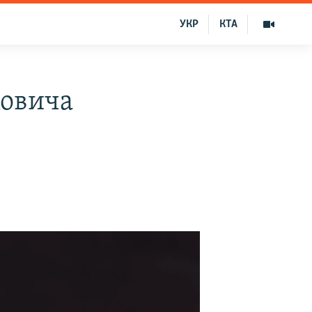
УКР
КТА
ковича