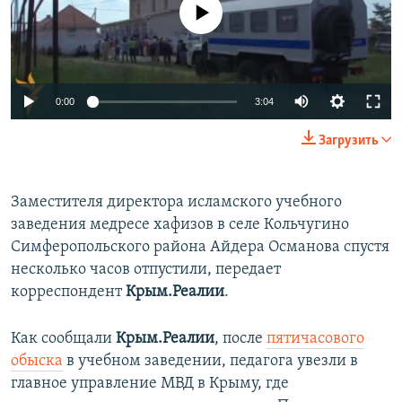
No media source currently available
ПРИСОЕДИНЯЙТЕСЬ!
ПОБЕДИТЕЛЕЙ НЕ СУДЯТ?
КРЫМ.НЕПОКОРЕННЫЙ
ELIFBE
0:00
3:04
УКРАИНСКАЯ ПРОБЛЕМА КРЫМА
Все сайты RFE/RL
Загрузить
Заместителя директора исламского учебного
заведения медресе хафизов в селе Кольчугино
Симферопольского района Айдера Османова спустя
несколько часов отпустили, передает
корреспондент
Крым.Реалии
.
Как сообщали
Крым.Реалии
, после
пятичасового
обыска
в учебном заведении, педагога увезли в
главное управление МВД в Крыму, где